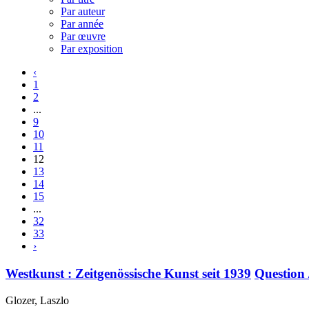
Par auteur
Par année
Par œuvre
Par exposition
‹
1
2
...
9
10
11
12
13
14
15
...
32
33
›
Westkunst : Zeitgenössische Kunst seit 1939
Question
Glozer, Laszlo