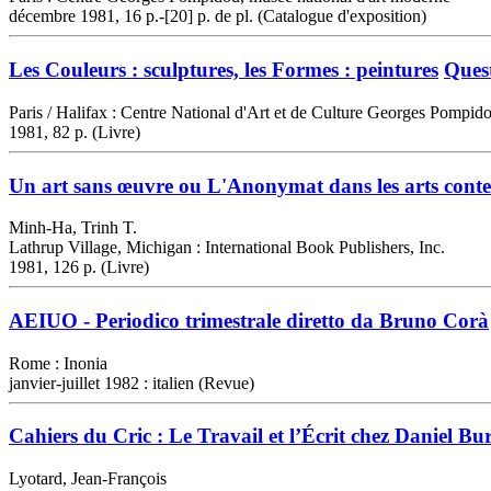
décembre 1981, 16 p.-[20] p. de pl. (Catalogue d'exposition)
Les Couleurs : sculptures, les Formes : peintures
Ques
Paris / Halifax : Centre National d'Art et de Culture Georges Pompid
1981, 82 p. (Livre)
Un art sans œuvre ou L'Anonymat dans les arts cont
Minh-Ha, Trinh T.
Lathrup Village, Michigan : International Book Publishers, Inc.
1981, 126 p. (Livre)
AEIUO - Periodico trimestrale diretto da Bruno Corà
Rome : Inonia
janvier-juillet 1982 : italien (Revue)
Cahiers du Cric : Le Travail et l’Écrit chez Daniel Bu
Lyotard, Jean-François