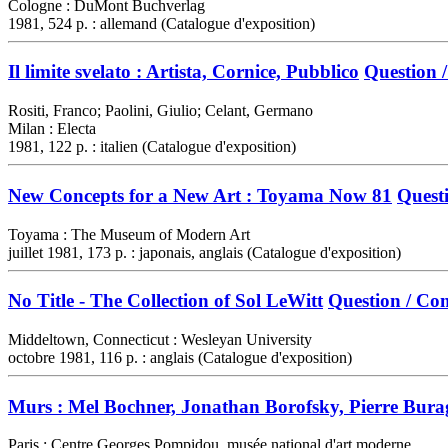
Cologne : DuMont Buchverlag
1981, 524 p. : allemand (Catalogue d'exposition)
Il limite svelato : Artista, Cornice, Pubblico
Question 
Rositi, Franco; Paolini, Giulio; Celant, Germano
Milan : Electa
1981, 122 p. : italien (Catalogue d'exposition)
New Concepts for a New Art : Toyama Now 81
Quest
Toyama : The Museum of Modern Art
juillet 1981, 173 p. : japonais, anglais (Catalogue d'exposition)
No Title - The Collection of Sol LeWitt
Question / Co
Middeltown, Connecticut : Wesleyan University
octobre 1981, 116 p. : anglais (Catalogue d'exposition)
Murs : Mel Bochner, Jonathan Borofsky, Pierre Burag
Paris : Centre Georges Pompidou, musée national d'art moderne