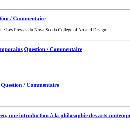
tion / Commentaire
ou / Les Presses du Nova Scotia College of Art and Design
emporains
Question / Commentaire
Question / Commentaire
ren, une introduction à la philosophie des arts contemp