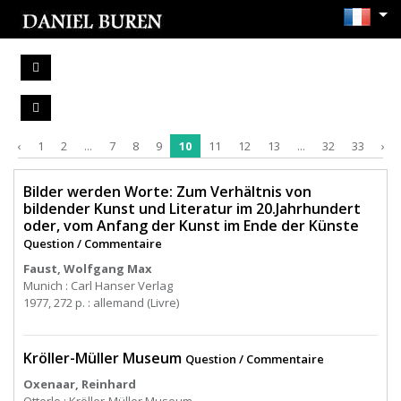
‹
1
2
...
7
8
9
10
11
12
13
...
32
33
›
Bilder werden Worte: Zum Verhältnis von
bildender Kunst und Literatur im 20.Jahrhundert
oder, vom Anfang der Kunst im Ende der Künste
Question / Commentaire
Faust, Wolfgang Max
Munich : Carl Hanser Verlag
1977, 272 p. : allemand (Livre)
Kröller-Müller Museum
Question / Commentaire
Oxenaar, Reinhard