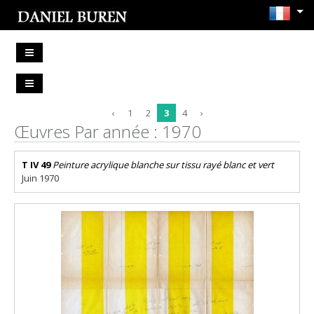
‹
1
2
3
4
›
Œuvres Par année : 1970
T IV 49
Peinture acrylique blanche sur tissu rayé blanc et vert
Juin 1970