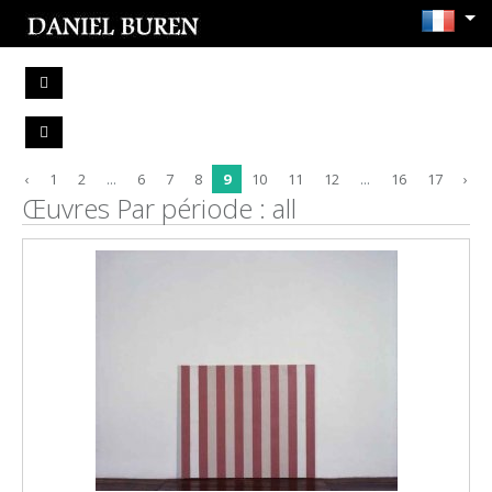
‹
1
2
...
6
7
8
9
10
11
12
...
16
17
›
Œuvres Par période : all