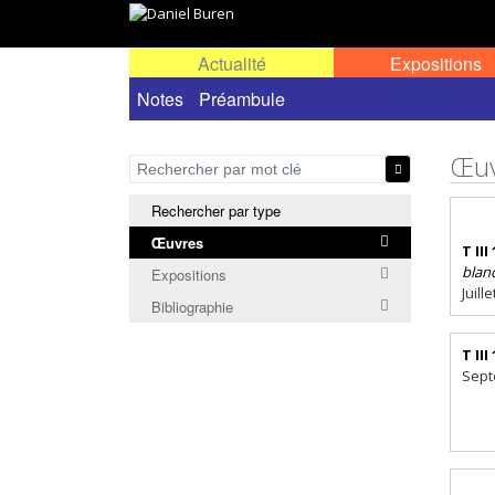
Actualité
Expositions
Œuvres permanentes dans l'espace public ou
Notes
Préambule
Œuv
Rechercher par type
Œuvres
T III
blan
Expositions
Juill
Bibliographie
T III
Sept