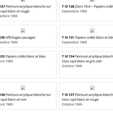
 127
Peinture acrylique blanche sur
T III 128
[Sans Titre – Papiers collé
 rayé blanc et rouge
Septembre 1969
embre 1969
 130
Affichages sauvages
T III 131
Papiers collés blanc et bl
embre 1969
Septembre 1969
 133
Papiers collés blanc et bleu
T III 134
Peinture acrylique blanch
bre 1969
tissu rayé blanc et gris clair
Octobre 1969
 136
Peinture acrylique blanche sur
T III 137
Peinture acrylique blanch
 rayé blanc et noir
tissu rayé blanc et rouge
bre 1969
Octobre 1969