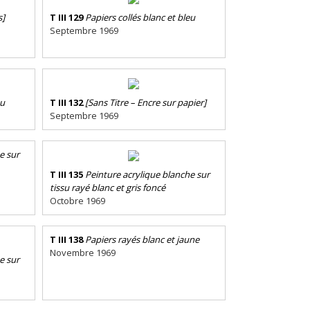
s]
T III 129
Papiers collés blanc et bleu
Septembre 1969
eu
T III 132
[Sans Titre – Encre sur papier]
Septembre 1969
e sur
T III 135
Peinture acrylique blanche sur
tissu rayé blanc et gris foncé
Octobre 1969
T III 138
Papiers rayés blanc et jaune
Novembre 1969
e sur