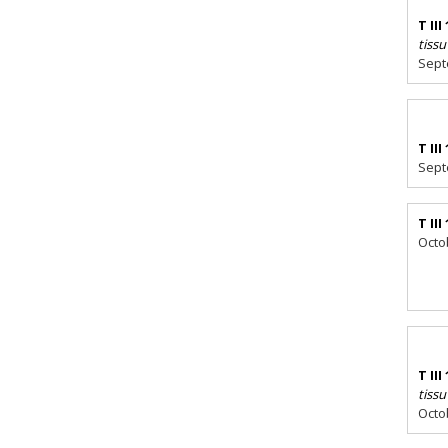
T III
tissu
Sept
T III
Sept
T III
Octo
T III
tissu
Octo