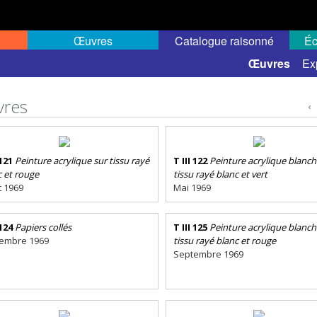
Œuvres
Catalogue raisonné
Éc
 semi-public
Œuvres
Ex
res
‹
 121
Peinture acrylique sur tissu rayé
T III 122
Peinture acrylique blanch
c et rouge
tissu rayé blanc et vert
et 1969
Mai 1969
 124
Papiers collés
T III 125
Peinture acrylique blanch
embre 1969
tissu rayé blanc et rouge
Septembre 1969