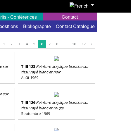
rits - Conférences
Contact
positions
Bibliographie
Contact Catalogue
1
2
3
4
5
6
7
8
...
16
17
›
e sur
T III 123
Peinture acrylique blanche sur
tissu rayé blanc et noir
Août 1969
e sur
T III 126
Peinture acrylique blanche sur
tissu rayé blanc et rouge
Septembre 1969