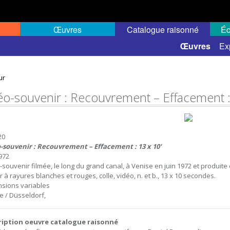
Œuvres
Catalogue raisonné
Éc
 semi-public
Œuvres
Ex
ur
éo-souvenir : Recouvrement – Effacement :
20
-souvenir : Recouvrement – Effacement : 13 x 10'
1972
-souvenir filmée, le long du grand canal, à Venise en juin 1972 et produite
 à rayures blanches et rouges, colle, vidéo, n. et b., 13 x 10 secondes.
sions variables
e / Düsseldorf,
ription oeuvre catalogue raisonné