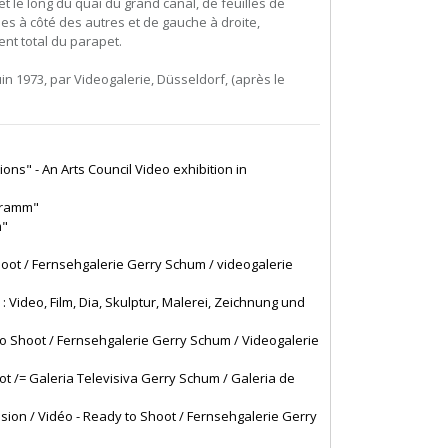
t le long du quai du grand canal, de feuilles de
nes à côté des autres et de gauche à droite,
nt total du parapet.
n 1973, par Videogalerie, Düsseldorf, (après le
tions" - An Arts Council Video exhibition in
gramm"
m"
oot / Fernsehgalerie Gerry Schum / videogalerie
 : Video, Film, Dia, Skulptur, Malerei, Zeichnung und
o Shoot / Fernsehgalerie Gerry Schum / Videogalerie
t /= Galeria Televisiva Gerry Schum / Galeria de
vision / Vidéo - Ready to Shoot / Fernsehgalerie Gerry