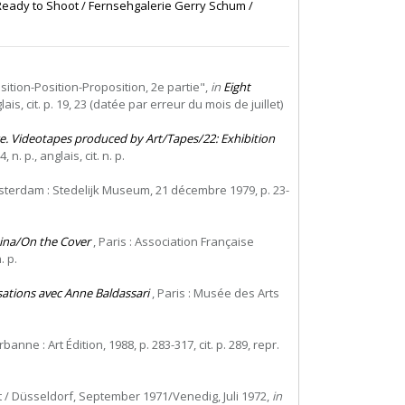
Ready to Shoot / Fernsehgalerie Gerry Schum /
sition-Position-Proposition, 2e partie",
in
Eight
s, cit. p. 19, 23 (datée par erreur du mois de juillet)
e. Videotapes produced by Art/Tapes/22: Exhibition
n. p., anglais, cit. n. p.
sterdam : Stedelijk Museum, 21 décembre 1979, p. 23-
tina/On the Cover
, Paris : Association Française
. p.
sations avec Anne Baldassari
, Paris : Musée des Arts
rbanne : Art Édition, 1988, p. 283-317, cit. p. 289, repr.
 / Düsseldorf, September 1971/Venedig, Juli 1972,
in