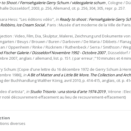
 to Shoot / Fernsehgalerie Gerry Schum / videogalerie schum
, Cologne / Dü
alle Düsseldorf, 2003, p. 256, Allemand, cit. p. 256, 304, 305, repr. p. 257.
bara Hess: "Les éditions vdéo",
in
Ready to shoot : Fernsehgalerie Gerry Schu
 Robbins, Ice Cream Social
, Paris : Musée d'art moderne de la Ville de Paris, 
ojection : Video, Film, Dia, Skulptur, Malerei, Zeichnung und Dokumente von
mgarten / Beuys / Brouwn / Buren / Darboven / De Maria / Dibbets / Flanaga
n / Oppenheim / Rinke / Rückriem / Ruthenbeck / Serra / Smithson / We
d Fischer Galerie / Düsseldorf Novembre 1992 - Octobre 2007
, Düsseldorf /
bre 2007, anglais / allemand, list. p. 151. ( par erreur ;"10 minutes et 4 mi
ry Schum: [Copie d'une lettre du 16 décembre 1972 de Gerry Schum à Her
embre 1986],
in
A Bit of Matter and a Little Bit More. The Collection and Ar
ag der Buchhandlung Walther König, avril 2010, p. 414-415, anglais, cit. p. 414
video d'artista",
in
Studio Trisorio : una storia d'arte 1974-2019
, Vérone : Elect
r noté découvrement-effacement au lieu de recouvrement-effacement)
ction
ctions diverses