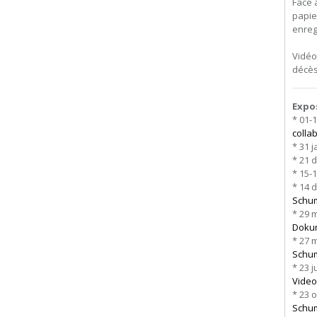
Face 
papie
enreg
Vidéo
décès
Expo
* 01-
colla
* 31 
* 21 
* 15-
* 14 
Schu
* 29 
Dokum
* 27 
Schu
* 23 j
Vide
* 23 
Schum