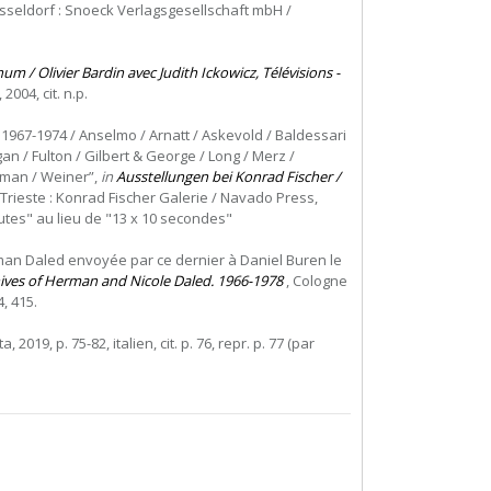
sseldorf : Snoeck Verlagsgesellschaft mbH /
m / Olivier Bardin avec Judith Ickowicz, Télévisions -
2004, cit. n.p.
 1967-1974 / Anselmo / Arnatt / Askevold / Baldessari
n / Fulton / Gilbert & George / Long / Merz /
gman / Weiner”,
in
Ausstellungen bei Konrad Fischer /
 Trieste : Konrad Fischer Galerie / Navado Press,
nutes" au lieu de "13 x 10 secondes"
man Daled envoyée par ce dernier à Daniel Buren le
chives of Herman and Nicole Daled. 1966-1978
, Cologne
, 415.
a, 2019, p. 75-82, italien, cit. p. 76, repr. p. 77 (par