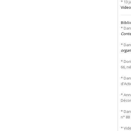
* 13 
Video
Bibl
* Dan
Conte
* Dan
organ
* Dor
66, né
* Dan
d'Acti
* Ann
Décora
* Dan
n° 88
* Vid