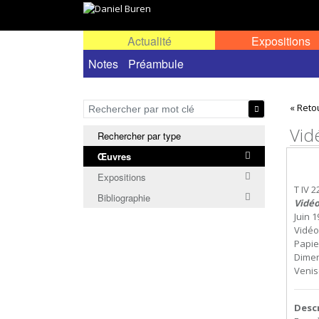
Actualité
Expositions
Œuvres permanentes dans l'espace public ou
Notes
Préambule
« Reto
Vid
Rechercher par type
Œuvres
Expositions
T IV 2
Bibliographie
Vidéo
Juin 
Vidéo
Papier
Dimen
Venis
Desc