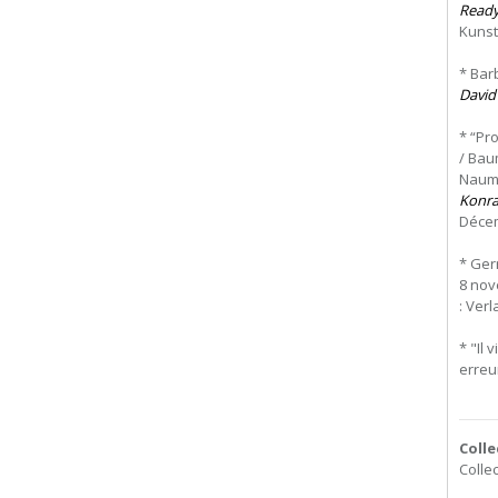
Ready
Kunsth
* Bar
David
* “Pr
/ Bau
Nauma
Konra
Décem
* Ger
8 nov
: Verl
* "Il 
erreu
Colle
Colle