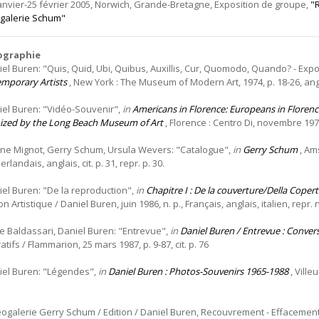
janvier-25 février 2005, Norwich, Grande-Bretagne, Exposition de groupe,
"
galerie Schum"
iographie
iel Buren: "Quis, Quid, Ubi, Quibus, Auxillis, Cur, Quomodo, Quando? - Expo
mporary Artists
, New York : The Museum of Modern Art, 1974, p. 18-26, anglai
iel Buren: "Vidéo-Souvenir",
in
Americans in Florence: Europeans in Florenc
ized by the Long Beach Museum of Art
, Florence : Centro Di, novembre 1974, 
ine Mignot, Gerry Schum, Ursula Wevers: "Catalogue",
in
Gerry Schum
, Am
erlandais, anglais, cit. p. 31, repr. p. 30.
iel Buren: "De la reproduction",
in
Chapitre I : De la couverture/Della Coper
on Artistique / Daniel Buren, juin 1986, n. p., Français, anglais, italien, repr. n
e Baldassari, Daniel Buren: "Entrevue",
in
Daniel Buren / Entrevue : Conver
tifs / Flammarion, 25 mars 1987, p. 9-87, cit. p. 76
iel Buren: "Légendes",
in
Daniel Buren : Photos-Souvenirs 1965-1988
, Villeu
eogalerie Gerry Schum / Edition / Daniel Buren, Recouvrement - Effacement