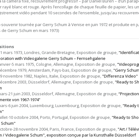
à la caméra fixe, recouvrement progressif – par Daniel Buren – d’un parape
r rayé blanc et rouge. Après l’encollage de chaque feuille de papier, les u
istrement vidéo pendant 10 secondes de l’ensemble, jusqu’au recouvreme
-souvenir tournée par Gerry Schum à Venise en juin 1972 et produite en jui
 de Gerry Schum en mars 1973)
sitions
11 mars 1973, Londres, Grande-Bretagne, Exposition de groupe,
"Identifica
boration with Videogalerie Gerry Schum – Fernsehgalerie
janvier-5 mars 1975, Cologne, Allemagne, Exposition de groupe,
"Videopro
décembre 1979, Amsterdam, Pays-bas, Exposition de groupe,
"Gerry Schu
19 novembre 1982, Naples, Italie, Exposition de groupe,
"Differenza Video"
décembre 2003, Düsseldorf, Allemagne, Exposition de groupe,
"Ready to Sh
m
mars-21 juin 2003, Düsseldorf, Allemagne, Exposition de groupe,
“Projection
ente von 1967-1974”
mars-6 juin 2004, Luxembourg, Luxembourg, Exposition de groupe,
"Ready t
m"
uillet-10 octobre 2004, Porto, Portugal, Exposition de groupe,
"Ready to Shoo
o Schum"
octobre-28 novembre 2004, Paris, France, Exposition de groupe,
"Art / Télé
 / Videogalerie Schum", exposition conçue par la Kunsthalle Düsseldorf