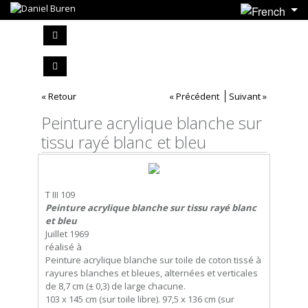
« Retour
« Précédent
Suivant »
Peinture acrylique blanche sur
tissu rayé blanc et bleu
T III 109
Peinture acrylique blanche sur tissu rayé blanc
et bleu
Juillet 1969
réalisé à
Peinture acrylique blanche sur toile de coton tissé à
rayures blanches et bleues, alternées et verticales
de 8,7 cm (± 0,3) de large chacune.
103 x 145 cm (sur toile libre). 97,5 x 136 cm (sur