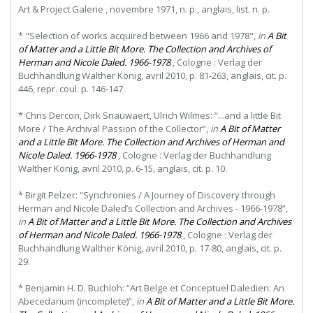
Art & Project Galerie , novembre 1971, n. p., anglais, list. n. p.
* "Selection of works acquired between 1966 and 1978",
in
A Bit
of Matter and a Little Bit More. The Collection and Archives of
Herman and Nicole Daled. 1966-1978
, Cologne : Verlag der
Buchhandlung Walther König, avril 2010, p. 81-263, anglais, cit. p.
446, repr. coul. p. 146-147.
* Chris Dercon, Dirk Snauwaert, Ulrich Wilmes: “...and a little Bit
More / The Archival Passion of the Collector”,
in
A Bit of Matter
and a Little Bit More. The Collection and Archives of Herman and
Nicole Daled. 1966-1978
, Cologne : Verlag der Buchhandlung
Walther König, avril 2010, p. 6-15, anglais, cit. p. 10.
* Birgit Pelzer: “Synchronies / A Journey of Discovery through
Herman and Nicole Daled’s Collection and Archives - 1966-1978”,
in
A Bit of Matter and a Little Bit More. The Collection and Archives
of Herman and Nicole Daled. 1966-1978
, Cologne : Verlag der
Buchhandlung Walther König, avril 2010, p. 17-80, anglais, cit. p.
29.
* Benjamin H. D. Buchloh: “Art Belge et Conceptuel Daledien: An
Abecedarium (incomplete)”,
in
A Bit of Matter and a Little Bit More.