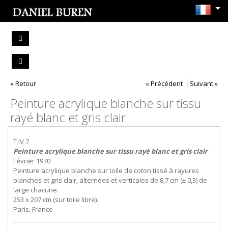
« Retour
« Précédent
Suivant »
Peinture acrylique blanche sur tissu
rayé blanc et gris clair
T IV 7
Peinture acrylique blanche sur tissu rayé blanc et gris clair
Février 1970
Peinture acrylique blanche sur toile de coton tissé à rayures
blanches et gris clair, alternées et verticales de 8,7 cm (± 0,3) de
large chacune.
253 x 207 cm (sur toile libre).
Paris, France