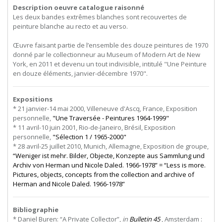
Description oeuvre catalogue raisonné
Les deux bandes extrêmes blanches sont recouvertes de
peinture blanche au recto et au verso.
Œuvre faisant partie de l’ensemble des douze peintures de 1970
donné par le collectionneur au Museum of Modern Art de New
York, en 2011 et devenu un tout indivisible, intitulé "Une Peinture
en douze éléments, janvier-décembre 1970".
Expositions
* 21 janvier-14 mai 2000, Villeneuve d'Ascq, France, Exposition
personnelle,
"Une Traversée - Peintures 1964-1999"
* 11 avril-10 juin 2001, Rio-de-Janeiro, Brésil, Exposition
personnelle,
"Sélection 1 / 1965-2000"
* 28 avril-25 juillet 2010, Munich, Allemagne, Exposition de groupe,
“Weniger ist mehr. Bilder, Objecte, Konzepte aus Sammlung und
Archiv von Herman und Nicole Daled. 1966-1978” = “Less is more.
Pictures, objects, concepts from the collection and archive of
Herman and Nicole Daled. 1966-1978”
Bibliographie
* Daniel Buren: “A Private Collector”,
in
Bulletin 45
, Amsterdam :