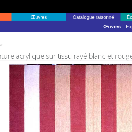
Œuvres
Catalogue raisonné
Éc
 semi-public
Œuvres
Ex
ur
nture acrylique sur tissu rayé blanc et roug