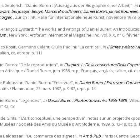
lis Grüterich: "Daniel Buren : [Auszug aus der Biographie einer Arbeit]",
in
wart, bei Joseph Beuys, Marcel Broodthaers, Daniel Buren, Jannis Kounellis,
morgen
, Zurich : InK. Halle für internationale neue Kunst, novembre 1978, p. 
n-François Lyotard: "The works and writings of Daniel Buren: An Introducti
rum
, New York : Artforum International Magazine, Inc., vol. XIX, n° 6, février
nco Rositi, Germano Celant, Giulio Paolini: "La cornice",
in
Il limite svelato :
talien, cit. et repr. p. 111
iel Buren: "De la reproduction",
in
Chapitre I : De la couverture/Della Coper
on Artistique / Daniel Buren, juin 1986, n. p., Français, anglais, italien, cit. et r
e Baldassari, Daniel Buren: "Entrevue",
in
Daniel Buren / Entrevue : Conver
tifs / Flammarion, 25 mars 1987, p. 9-87, repr. p. 14
iel Buren: "Légendes",
in
Daniel Buren : Photos-Souvenirs 1965-1988
, Villeu
n° 42, 43
ude Gintz: "‛L'art conceptuel, une perspective’ : notes sur un projet d'expos
-Musées / Société des Amis du Musée d'Art Moderne, 1989, p. 13-18, cit. p. 
e Baldassari: "Du commerce des signes",
in
Art & Pub
, Paris : Centre Geor