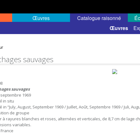
Œuvres
Catalogue raisonné
Éc
 semi-public
Œuvres
Ex
ur
ichages sauvages
08
hages sauvages
et-septembre 1969
l in situ
sé in “July, August, September 1969 / Juillet, Août, Septembre 1969 / Juli, A
ition de groupe
r à rayures blanches et roses, alternées et verticales, de 8,7 cm de lage ch
sions variables.
, France