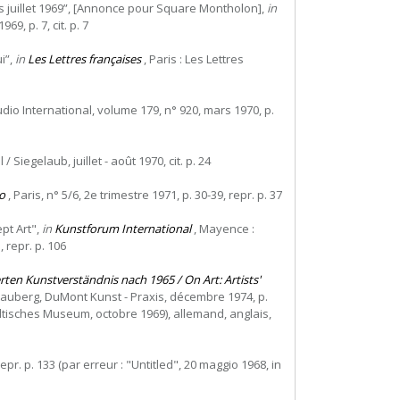
s juillet 1969”, [Annonce pour Square Montholon],
in
9, p. 7, cit. p. 7
i”,
in
Les Lettres françaises
, Paris : Les Lettres
udio International, volume 179, n° 920, mars 1970, p.
/ Siegelaub, juillet - août 1970, cit. p. 24
o
, Paris, n° 5/6, 2e trimestre 1971, p. 30-39, repr. p. 37
pt Art",
in
Kunstforum International
, Mayence :
 repr. p. 106
ten Kunstverständnis nach 1965 / On Art: Artists'
auberg, DuMont Kunst - Praxis, décembre 1974, p.
dtisches Museum, octobre 1969), allemand, anglais,
 repr. p. 133 (par erreur : "Untitled", 20 maggio 1968, in