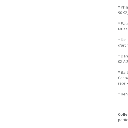
* Phil
90-92,
* Pau
Museum
* Didi
d’art
* Dan
02-A 2
* Bar
Casav
repr. 
* René
Colle
partic