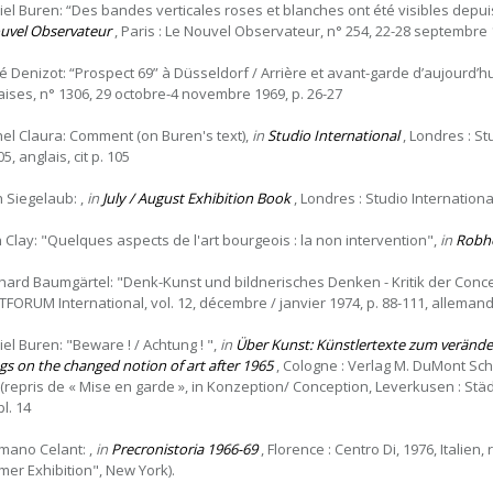
iel Buren: “Des bandes verticales roses et blanches ont été visibles depui
uvel Observateur
, Paris : Le Nouvel Observateur, n° 254, 22-28 septembre 196
é Denizot: “Prospect 69” à Düsseldorf / Arrière et avant-garde d’aujourd’hu
aises, n° 1306, 29 octobre-4 novembre 1969, p. 26-27
hel Claura: Comment (on Buren's text),
in
Studio International
, Londres : St
5, anglais, cit p. 105
h Siegelaub: ,
in
July / August Exhibition Book
, Londres : Studio International 
n Clay: "Quelques aspects de l'art bourgeois : la non intervention",
in
Robh
hard Baumgärtel: "Denk-Kunst und bildnerisches Denken - Kritik der Conce
FORUM International, vol. 12, décembre / janvier 1974, p. 88-111, allemand,
iel Buren: "Beware ! / Achtung ! ",
in
Über Kunst: Künstlertexte zum veränder
ngs on the changed notion of art after 1965
, Cologne : Verlag M. DuMont Sch
 (repris de « Mise en garde », in Konzeption/ Conception, Leverkusen : Stä
pl. 14
mano Celant: ,
in
Precronistoria 1966-69
, Florence : Centro Di, 1976, Italien,
er Exhibition", New York).