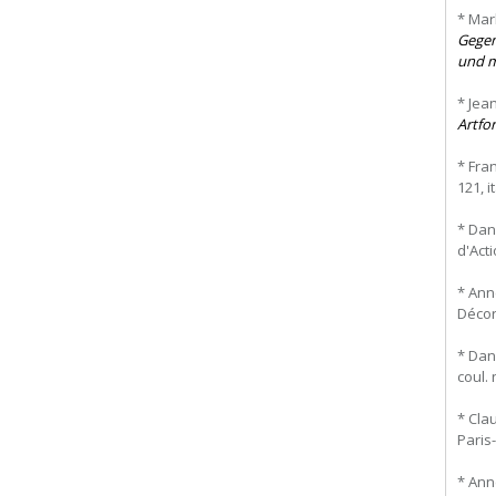
* Mar
Gegen
und 
* Jea
Artfo
* Fra
121, i
* Dan
d'Acti
* Ann
Décora
* Dan
coul. 
* Cla
Paris
* Ann