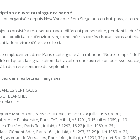
ription oeuvre catalogue raisonné
ition organisée depuis New York par Seth Siegelaub en huit pays, et onze v
ojet a consisté à réaliser un travail différent par semaine, pendant la dur
aux publicitaires d’environ vingt-cinq mètres carrés chacun, sans autorisati
nt la fermeture d’été de celle-ci.
e emplacement dans Paris était signalé à la rubrique "Notre Temps " de 
ré indiquant la signalisation du travail en question et son adresse exact
et à la dernière semaine de septembre :
ces dans les Lettres françaises :
BANDES VERTICALES
S ET BLANCHES
isibles..../”
 square Montholon, Paris 9e”, in ibid, n° 1290, 2-8 juillet 1969, p. 30 ;
 64, rue de l’Université, Paris 7e”, in ibid, n° 1291, 9-15 juillet 1969, p. 19 ;
 rue d’Estrées, Paris 7e”, in ibid, n° 1292, 16-22 juillet 1969, p. 25 ;
 place Clément Ader, Paris 16e”, in ibid, n° 1293, 23-29 juillet 1969, p. 21;
 141, avenue de Versailles, Paris 16e”, in ibid, n° 1294, 30 juillet-5 août 1969, p