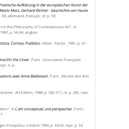
Poetische Aufklärung in der europäischen Kunst der
 Mario Merz, Gerhard Richter - Geschichte von heute
58, allemand, français, cit. p. 58
on to the Philosophy of Contemporary Art",
in
 1981, p. 56-64, anglais
 Artista, Cornice, Pubblico
, Milan : Electa , 1981, p. 41-
tina/On the Cover
, Paris : Association Française
epr. n. p.
sations avec Anne Baldassari
, Paris : Musée des Arts
rbanne : Art Édition, 1988, p. 283-317, cit. p. 285, repr.
ition",
in
L'art conceptuel, une perspective
, Paris :
17
ges Pompidou, octobre 1990, p. 34-63, repr. p. 59