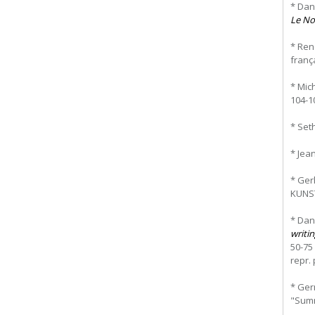
* Dan
Le No
* Ren
franç
* Mic
104-10
* Set
* Jea
* Ger
KUNST
* Dan
writi
50-75
repr. 
* Ger
"Summ