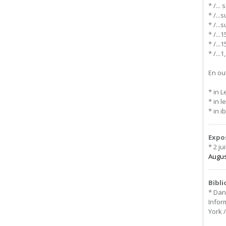
* /...
* /...
* /...
* /...
* /...
* /...
En out
* in 
* in l
* in i
Expo
* 2 ju
Augus
Bibl
* Dani
Infor
York /