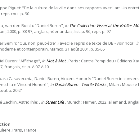
ippe Piguet: "De la culture de la ville dans ses rapports avec l'art. Un ent
 repr. coul. p. 90
la, van den Bosch: "Daniel Buren",
in
The Collection Visser at the Kröller-
, 2000, p. 88-97, anglais, néerlandais, list. p. 96, repr. p. 97
er Semin: “Oui, non, peut-être”, (avec le repris de texte de DB - voir nota),
i
 moderne et contemporain, Mamco, 31 août 2001, p. 35-55
iel Buren: "Affichage",
in
Mot à Mot
, Paris : Centre Pompidou / Éditions Xavi
7, français, cit. p. A 07-A 10
bara Casavecchia, Daniel Buren, Vincent Honoré: "Daniel Buren in convers
ecchia e Vincent Honoré",
in
Daniel Buren - Textile Works
, Milan : Mousse P
coul. p. 20-21
 Zechlin, Astrid Ihle: ,
in
Street Life
, Munich : Hirmer, 2022, allemand, anglais
ction
ulière, Paris, France