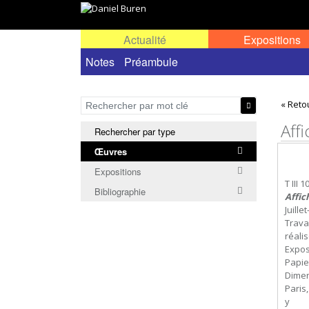
Actualité
Expositions
Œuvres permanentes dans l'espace public ou
Notes
Préambule
« Reto
Aff
Rechercher par type
Œuvres
Expositions
T III 1
Bibliographie
Affic
Juill
Travai
réali
Expos
Papie
Dimen
Paris
y