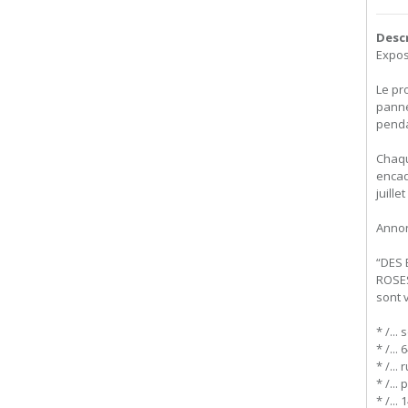
Desc
Expos
Le pr
panne
penda
Chaqu
encad
juill
Annon
“DES 
ROSE
sont v
* /...
* /...
* /...
* /...
* /...