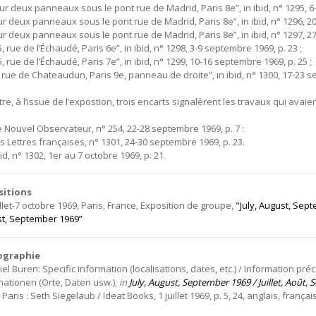
 sur deux panneaux sous le pont rue de Madrid, Paris 8e”, in ibid, n° 1295, 6-
sur deux panneaux sous le pont rue de Madrid, Paris 8e”, in ibid, n° 1296, 20
sur deux panneaux sous le pont rue de Madrid, Paris 8e”, in ibid, n° 1297, 2
15, rue de l’Échaudé, Paris 6e”, in ibid, n° 1298, 3-9 septembre 1969, p. 23 ;
15, rue de l’Échaudé, Paris 7e”, in ibid, n° 1299, 10-16 septembre 1969, p. 25 ;
1, rue de Chateaudun, Paris 9e, panneau de droite”, in ibid, n° 1300, 17-23 s
re, à l’issue de l’expostion, trois encarts signalèrent les travaux qui avaient
Le Nouvel Observateur, n° 254, 22-28 septembre 1969, p. 7 :
es Lettres françaises, n° 1301, 24-30 septembre 1969, p. 23.
bid, n° 1302, 1er au 7 octobre 1969, p. 21.
sitions
illet-7 octobre 1969, Paris, France, Exposition de groupe,
"July, August, Septe
t, September 1969”
iographie
el Buren: Specific information (localisations, dates, etc.) / Information pré
mationen (Orte, Daten usw.),
in
July, August, September 1969 / Juillet, Août,
 Paris : Seth Siegelaub / Ideat Books, 1 juillet 1969, p. 5, 24, anglais, français,