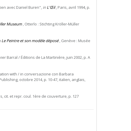
retien avec Daniel Buren",
in
L'Œil
, Paris, avril 1994, p.
Müller Museum
, Otterlo : Stichting Kröller-Müller
n
Le Peintre et son modèle déposé
, Genève : Musée
er Barral / Éditions de La Martinière, juin 2002, p. A
ation with / in conversazione con Barbara
ublishing, octobre 2014, p. 10-47, italien, anglais,
, cit. et repr. coul. 1ère de couverture, p. 127