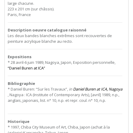
large chacune.
223 x 201 cm (sur châssis).
Paris, France
Description oeuvre catalogue raisonné
Les deux bandes blanches extrêmes sont recouvertes de
peinture acrylique blanche au recto.
Expositions
* 28 avril-6 juin 1989, Nagoya, Japon, Exposition personnelle,
“Daniel Buren at ICA”
Bibliographie
* Daniel Buren: “Sur les Travaux”,
in
Daniel Buren at ICA, Nagoya
, Nagoya : ICA (Institute of Contemporary Arts), [avril] 1989, n.p.,
anglais, japonais, list. n° 10, n.p. et repr. coul. n° 10, n.p.
Historique
* 1997, Chiba City Museum of Art, Chiba, Japon (achat à la
(galerie) Kanransha, Tokyo, Japon