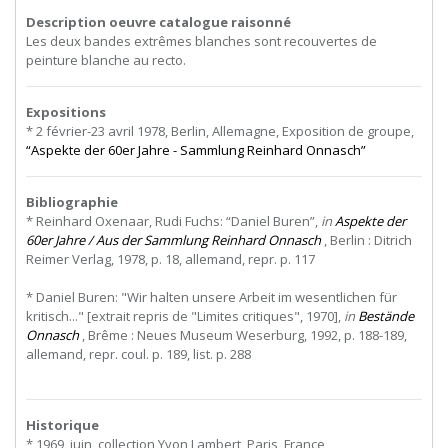
Description oeuvre catalogue raisonné
Les deux bandes extrêmes blanches sont recouvertes de
peinture blanche au recto.
Expositions
* 2 février-23 avril 1978, Berlin, Allemagne, Exposition de groupe,
“Aspekte der 60er Jahre - Sammlung Reinhard Onnasch”
Bibliographie
* Reinhard Oxenaar, Rudi Fuchs: “Daniel Buren”,
in
Aspekte der
60er Jahre / Aus der Sammlung Reinhard Onnasch
, Berlin : Ditrich
Reimer Verlag, 1978, p. 18, allemand, repr. p. 117
* Daniel Buren: "Wir halten unsere Arbeit im wesentlichen für
kritisch..." [extrait repris de "Limites critiques", 1970],
in
Bestände
Onnasch
, Brême : Neues Museum Weserburg, 1992, p. 188-189,
allemand, repr. coul. p. 189, list. p. 288
Historique
* 1969, juin, collection Yvon Lambert, Paris, France