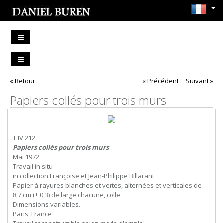
« Retour
« Précédent
Suivant »
Papiers collés pour trois murs
T IV 212
Papiers collés pour trois murs
Mai 1972
Travail in situ
in collection Françoise et Jean-Philippe Billarant
Papier à rayures blanches et vertes, alternées et verticales de
8,7 cm (± 0,3) de large chacune, colle.
Dimensions variables.
Paris, France