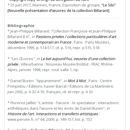
* 25 juin 2017, Marines, France, Exposition de groupe,
“Le Silo”
[Nouvelle présentation d’œuvres de la collection Billarant]
Bibliographie
* Jean-Philippe Billarant: "Collection Françoise et Jean-Philippe
Billarant B 6",
in
Passions privées / collections particulières d'art
moderne et contemporain en France
, Paris : Paris Musées,
décembre 1995, p. 514-517, cit. p. 516, repr. p.515, 518
* "Les Œuvres",
in
Le bel aujourd'hui, oeuvres d'une collection
privée
, Villeurbanne : Nouveau Musée/Institut - FRAC Rhône-
Alpes, janvier 1998, repr. coul. salle 1, np.
* Daniel Buren: "Appartement",
in
Mot à Mot
, Paris : Centre
Pompidou / Éditions Xavier Barral / Éditions de La Martinière,
juin 2002, p. A 32-A 35, français, cit. et repr. p. A 32
* Florence Jaillet: "L'artiste - l’œuvre - le spectateur : interactions
esthétiques dans l’œuvre et les écrits de Daniel Buren",
in
Histoire de l'art. Interactions et transferts artistiques
:
www.persee.fr, n° 64, 2009, p. 149-157, list. p. 152