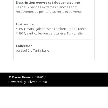
Description oeuvre catalogue raisonné
Les deux bandes extrêmes blanches sont
recouvertes de peinture au recto et au verso.
Historique
* 1971, mars, galerie Yvon Lambert, Paris, France
* 1974, avril, collection particulière, Turin, Italie
Collection
particulière,Turin, Italie
©
Daniel Buren 2018-2026
Powered By
BillWebStudio