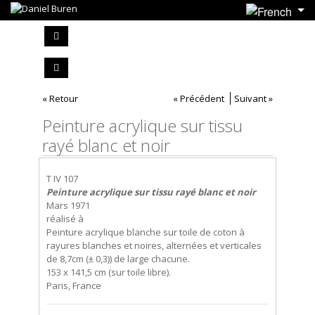
« Retour
« Précédent
Suivant »
Peinture acrylique sur tissu
rayé blanc et noir
T IV 107
Peinture acrylique sur tissu rayé blanc et noir
Mars 1971
réalisé à
Peinture acrylique blanche sur toile de coton à
rayures blanches et noires, alternées et verticales
de 8,7cm (± 0,3)) de large chacune.
153 x 141,5 cm (sur toile libre).
Paris, France