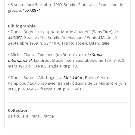
* 5 septembre-5 octobre 1969, Seattle, États-Unis, Exposition de
groupe,
"557,087"
Bibliographie
* Daniel Buren, Lucy Lippard, Morrie Alhadeff: [Sans Titre],
in
557,087
, Seattle : The Seattle Art Museum / Printed Matter, 5
Septembre 1969, n. p., * 1970, Franco Toselli, Milan, Italie,
* Michel Claura: Comment (on Buren's text),
in
Studio
International
, Londres : Studio International, volume 179, n° 920,
mars 1970, p. 104-105, anglais, cit p. 105
* Daniel Buren: "Affichage",
in
Mot à Mot
, Paris : Centre
Pompidou / Éditions Xavier Barral / Éditions de La Martinière, juin
2002, p. A 02-A 27, français, cit. p. A 11-A 13
Collection
particulière, Paris, France