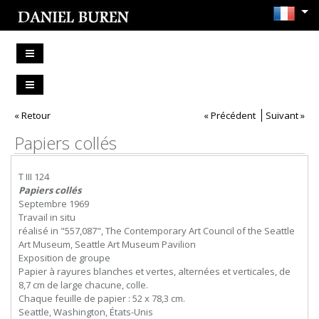
« Retour
« Précédent
Suivant »
Papiers collés
T III 124
Papiers collés
Septembre 1969
Travail in situ
réalisé in "557,087", The Contemporary Art Council of the Seattle
Art Museum, Seattle Art Museum Pavilion
Exposition de groupe
Papier à rayures blanches et vertes, alternées et verticales, de
8,7 cm de large chacune, colle.
Chaque feuille de papier : 52 x 78,3 cm.
Seattle, Washington, États-Unis