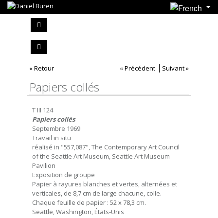
« Retour
« Précédent
Suivant »
Papiers collés
T III 124
Papiers collés
Septembre 1969
Travail in situ
réalisé in "557,087", The Contemporary Art Council
of the Seattle Art Museum, Seattle Art Museum
Pavilion
Exposition de groupe
Papier à rayures blanches et vertes, alternées et
verticales, de 8,7 cm de large chacune, colle.
Chaque feuille de papier : 52 x 78,3 cm.
Seattle, Washington, États-Unis