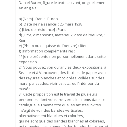
Daniel Buren, figure le texte suivant, originellement
en anglais :
a) [Nom] : Daniel Buren.
b) [Date de naissance] : 25 mars 1938
c) [Lieu de résidence] : Paris
d) [Titre, dimensions, matériaux, date de l’oeuvre] :
Rien
e) [Photo ou esquisse de l’oeuvre] : Rien
f) [Information complémentaire] :
1° Je ne présente rien personnellement dans cette
exposition.
2° Vous pouvez voir durant les deux expositions, à
Seattle et à Vancouver, des feuilles de papier avec
des rayures blanches et colorées, collées sur des
murs, palissades, vitrines, etc., ou l’intérieur du
musée.
3° Cette proposition est le travail de plusieurs
personnes, dont vous trouverez les noms dans ce
catalogue, au même titre que les artistes invités.
Il s’agit de voir des bandes verticales,
alternativement blanches et colorées,
qui ne sont que des bandes blanches et colorées,
qui renvoient simplement à des bandes blanches et