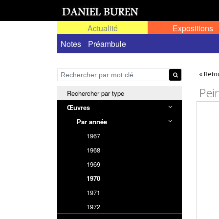
Actualité
Expositions
Œuvres permanentes dans l'espace public ou
Notes
Préambule
« Reto
Pei
Rechercher par type
Œuvres
Par année
1967
1968
1969
1970
1971
1972