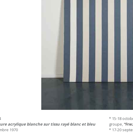
4
* 15-18 octob
ure acrylique blanche sur tissu rayé blanc et bleu
groupe,
"Frie
mbre 1970
* 17-20 septe