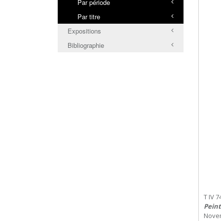
Par période
Par titre
Expositions
Bibliographie
T IV 7
Peint
Nove