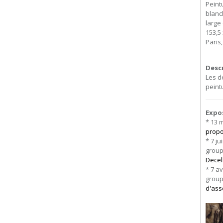
Peint
blanc
large
153,5 
Paris
Desc
Les d
peint
Expo
* 13 m
propos
* 7 ju
grou
Decel
* 7 a
grou
d'ass