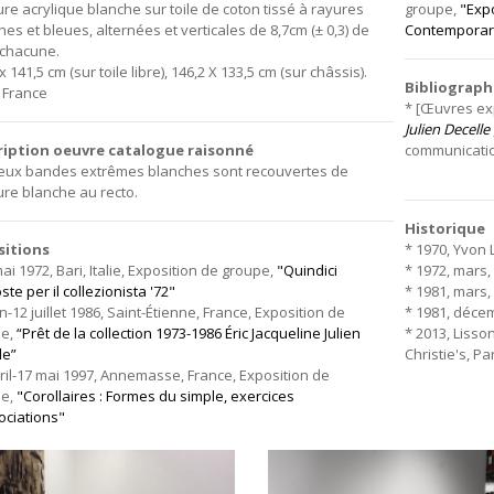
ure acrylique blanche sur toile de coton tissé à rayures
groupe,
"Expo
hes et bleues, alternées et verticales de 8,7cm (± 0,3) de
Contemporar
 chacune.
x 141,5 cm (sur toile libre), 146,2 X 133,5 cm (sur châssis).
Bibliograph
, France
* [Œuvres e
Julien Decelle
ription oeuvre catalogue raisonné
communication,
eux bandes extrêmes blanches sont recouvertes de
ure blanche au recto.
Historique
sitions
* 1970, Yvon 
ai 1972, Bari, Italie, Exposition de groupe,
"Quindici
* 1972, mars,
te per il collezionista '72"
* 1981, mars, 
in-12 juillet 1986, Saint-Étienne, France, Exposition de
* 1981, décem
pe,
“Prêt de la collection 1973-1986 Éric Jacqueline Julien
* 2013, Lisso
le”
Christie's, Par
vril-17 mai 1997, Annemasse, France, Exposition de
pe,
"Corollaires : Formes du simple, exercices
ociations"