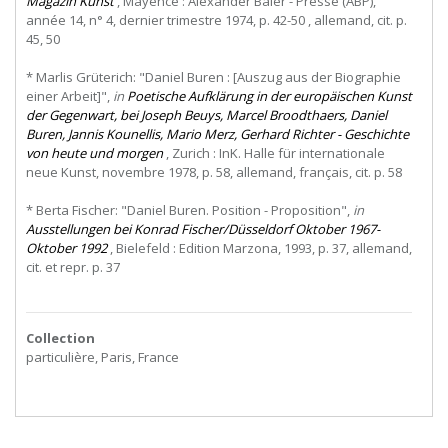
Magazin Kunst
, Mayence : Alexander Baier - Presse (ABP),
année 14, n° 4, dernier trimestre 1974, p. 42-50 , allemand, cit. p.
45, 50
* Marlis Grüterich: "Daniel Buren : [Auszug aus der Biographie
einer Arbeit]",
in
Poetische Aufklärung in der europäischen Kunst
der Gegenwart, bei Joseph Beuys, Marcel Broodthaers, Daniel
Buren, Jannis Kounellis, Mario Merz, Gerhard Richter - Geschichte
von heute und morgen
, Zurich : InK. Halle für internationale
neue Kunst, novembre 1978, p. 58, allemand, français, cit. p. 58
* Berta Fischer: "Daniel Buren. Position - Proposition",
in
Ausstellungen bei Konrad Fischer/Düsseldorf Oktober 1967-
Oktober 1992
, Bielefeld : Edition Marzona, 1993, p. 37, allemand,
cit. et repr. p. 37
Collection
particulière, Paris, France