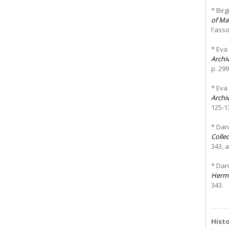
* Bir
of Mat
l'asso
* Eva
Archi
p. 299
* Eva
Archi
125-13
* Dan
Colle
343, a
* Dan
Herma
343.
Hist