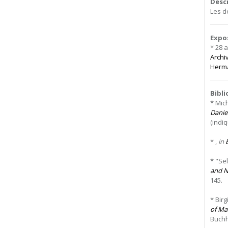
Desc
Les d
Expo
* 28 
Archi
Herma
Bibl
* Mic
Danie
(indi
* ,
in
* "Se
and N
145.
* Bir
of Ma
Buchha