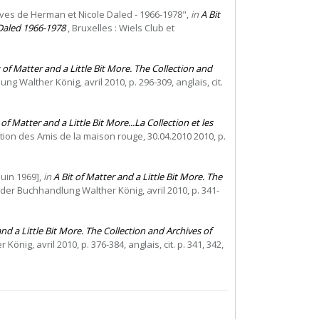
hives de Herman et Nicole Daled - 1966-1978",
in
A Bit
 Daled 1966-1978
, Bruxelles : Wiels Club et
t of Matter and a Little Bit More. The Collection and
g Walther König, avril 2010, p. 296-309, anglais, cit.
 of Matter and a Little Bit More...La Collection et les
iation des Amis de la maison rouge, 30.04.2010 2010, p.
juin 1969],
in
A Bit of Matter and a Little Bit More. The
 der Buchhandlung Walther König, avril 2010, p. 341-
and a Little Bit More. The Collection and Archives of
nig, avril 2010, p. 376-384, anglais, cit. p. 341, 342,