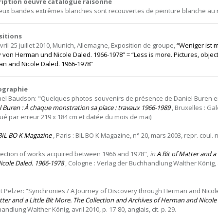
ription oeuvre catalogue raisonné
eux bandes extrêmes blanches sont recouvertes de peinture blanche au r
sitions
avril-25 juillet 2010, Munich, Allemagne, Exposition de groupe,
“Weniger ist 
v von Herman und Nicole Daled. 1966-1978” = “Less is more. Pictures, object
n and Nicole Daled. 1966-1978”
iographie
hel Baudson: "Quelques photos-souvenirs de présence de Daniel Buren en
l Buren : À chaque monstration sa place : travaux 1966-1989
, Bruxelles : Gale
qué par erreur 219 x 184 cm et datée du mois de mai)
BIL BO K Magazine
, Paris : BIL BO K Magazine, n° 20, mars 2003, repr. coul. n
lection of works acquired between 1966 and 1978",
in
A Bit of Matter and a
icole Daled. 1966-1978
, Cologne : Verlag der Buchhandlung Walther König, avri
git Pelzer: “Synchronies / A Journey of Discovery through Herman and Nicole
tter and a Little Bit More. The Collection and Archives of Herman and Nicole
ndlung Walther König, avril 2010, p. 17-80, anglais, cit. p. 29.