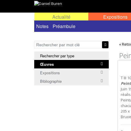
Actualité
Expositions
Œuvres permanentes dans l'espace public ou
Notes
Préambule
« Reto
Pei
Rechercher par type
Œuvres
Expositions
T III 1
Bibliographie
Peint
Juin 
réali
Peint
chacu
205 x 
Bruxe