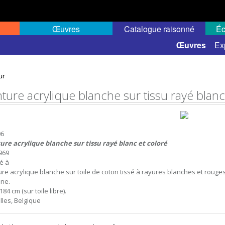
Œuvres
Catalogue raisonné
Éc
 semi-public
Œuvres
Ex
ur
nture acrylique blanche sur tissu rayé blanc
06
ure acrylique blanche sur tissu rayé blanc et coloré
1969
sé à
ure acrylique blanche sur toile de coton tissé à rayures blanches et rouges,
ne.
184 cm (sur toile libre).
lles, Belgique