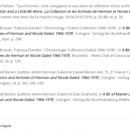
git Pelzer: "Synchronies. Une navigation à vue dans la collection et les arc
ter and a Little Bit More...La Collection et les Archives de Herman et Nicole
ciation des Amis de la maison rouge, 30.04.2010 2010, p. 25-88, cit. p. 36
 Brauer, Patrizia Dander: “Chronology / Daled Collection 1966-1978”,
in
A Bi
ves of Herman and Nicole Daled. 1966-1978
, Cologne : Verlag der Buchhandlun
, repr. p. 298.
 Brauer, Patrizia Dander: "Chronologie Collection Daled 1966-1978",
in
A Bit
ves de Herman et Nicole Daled 1966-1978
, Bruxelles : Wiels Club et l'assoc
2, cit. p. 126
iel Buren: [Lettres entre Herman Daled et Daniel Buren des 15, 21 mai et 1 
ction and Archives of Herman and Nicole Daled. 1966-1978
, Cologne : Verlag
nglais, cit. p. 341, 342, 343.
iel Buren: [Lettres entre Herman Daled et Dan Graham],
in
A Bit of Matter 
n and Nicole Daled. 1966-1978
, Cologne : Verlag der Buchhandlung Walther Kö
orique