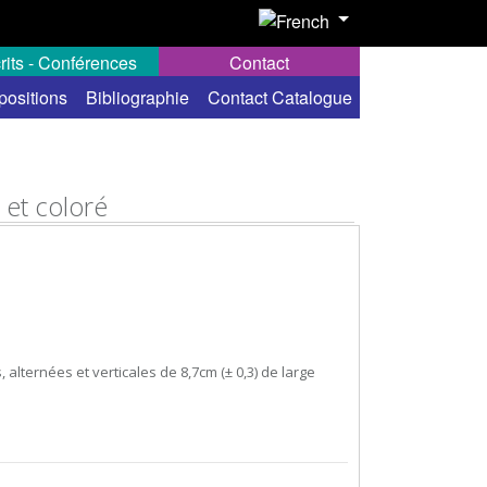
rits - Conférences
Contact
positions
Bibliographie
Contact Catalogue
 et coloré
 alternées et verticales de 8,7cm (± 0,3) de large