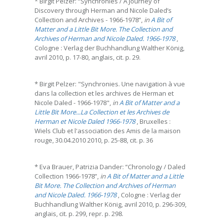
* Birgit Pelzer: “Synchronies / A Journey of
Discovery through Herman and Nicole Daled’s
Collection and Archives - 1966-1978”,
in
A Bit of
Matter and a Little Bit More. The Collection and
Archives of Herman and Nicole Daled. 1966-1978
,
Cologne : Verlag der Buchhandlung Walther König,
avril 2010, p. 17-80, anglais, cit. p. 29.
* Birgit Pelzer: "Synchronies. Une navigation à vue
dans la collection et les archives de Herman et
Nicole Daled - 1966-1978",
in
A Bit of Matter and a
Little Bit More...La Collection et les Archives de
Herman et Nicole Daled 1966-1978
, Bruxelles :
Wiels Club et l'association des Amis de la maison
rouge, 30.04.2010 2010, p. 25-88, cit. p. 36
* Eva Brauer, Patrizia Dander: “Chronology / Daled
Collection 1966-1978”,
in
A Bit of Matter and a Little
Bit More. The Collection and Archives of Herman
and Nicole Daled. 1966-1978
, Cologne : Verlag der
Buchhandlung Walther König, avril 2010, p. 296-309,
anglais, cit. p. 299, repr. p. 298.