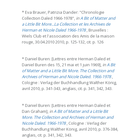
* Eva Brauer, Patrizia Dander: "Chronologie
Collection Daled 1966-1978",
in
A Bit of Matter and
a Little Bit More...La Collection et les Archives de
Herman et Nicole Daled 1966-1978
, Bruxelles :
Wiels Club et l'association des Amis de la maison
rouge, 30.04.2010 2010, p. 125-132, cit. p. 126
* Daniel Buren: [Lettres entre Herman Daled et
Daniel Buren des 15, 21 mai et 1 juin 1969],
in
A Bit
of Matter and a Little Bit More. The Collection and
Archives of Herman and Nicole Daled. 1966-1978
,
Cologne : Verlag der Buchhandlung Walther König,
avril 2010, p. 341-343, anglais, cit. p. 341, 342, 343.
* Daniel Buren: [Lettres entre Herman Daled et
Dan Graham],
in
A Bit of Matter and a Little Bit
More. The Collection and Archives of Herman and
Nicole Daled. 1966-1978
, Cologne : Verlag der
Buchhandlung Walther König, avril 2010, p. 376-384,
anglais, cit. p. 341, 342, 343.