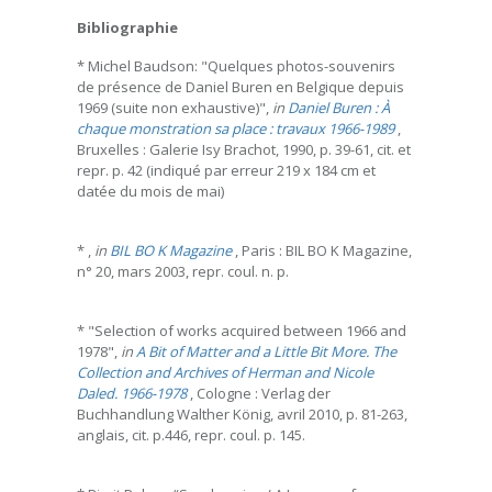
Bibliographie
* Michel Baudson: "Quelques photos-souvenirs
de présence de Daniel Buren en Belgique depuis
1969 (suite non exhaustive)",
in
Daniel Buren : À
chaque monstration sa place : travaux 1966-1989
,
Bruxelles : Galerie Isy Brachot, 1990, p. 39-61, cit. et
repr. p. 42 (indiqué par erreur 219 x 184 cm et
datée du mois de mai)
* ,
in
BIL BO K Magazine
, Paris : BIL BO K Magazine,
n° 20, mars 2003, repr. coul. n. p.
* "Selection of works acquired between 1966 and
1978",
in
A Bit of Matter and a Little Bit More. The
Collection and Archives of Herman and Nicole
Daled. 1966-1978
, Cologne : Verlag der
Buchhandlung Walther König, avril 2010, p. 81-263,
anglais, cit. p.446, repr. coul. p. 145.