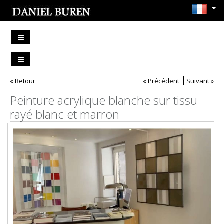
« Retour
« Précédent
Suivant »
Peinture acrylique blanche sur tissu
rayé blanc et marron