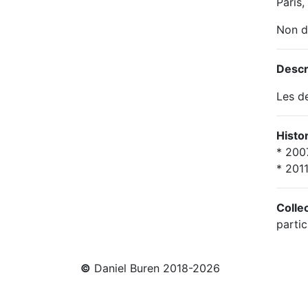
Paris,
Non d
Descr
Les d
Histo
* 2007
* 2011
Colle
partic
©
Daniel Buren 2018-2026