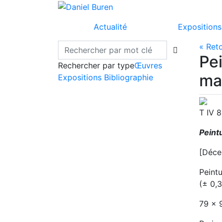
Actualité
Expositions
« Ret
Pei
Rechercher par type
Œuvres
ma
Expositions
Bibliographie
T IV 
Peint
[Déce
Peintu
(± 0,3
79 x 9