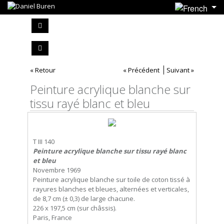
« Retour
« Précédent
Suivant »
Peinture acrylique blanche sur
tissu rayé blanc et bleu
T III 140
Peinture acrylique blanche sur tissu rayé blanc
et bleu
Novembre 1969
Peinture acrylique blanche sur toile de coton tissé à
rayures blanches et bleues, alternées et verticales,
de 8,7 cm (± 0,3) de large chacune.
226 x 197,5 cm (sur châssis).
Paris, France