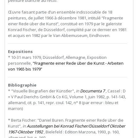
peinture blanche au recto.
Œuvre faisant partie d’un ensemble indissociable de 18
peintures, de juillet 1966 à décembre 1981, intitulé “Fragmente
einer Rede über die Kunst”, constitué en 1979 par le galeriste
Konrad Fischer, de Düsseldorf, complété par ce dernier en 1981
et acquis en 1982 par le Van Abbemuseum, Eindhoven.
Expositions
* 10-31 mars 1979, Düsseldorf, Allemagne, Exposition
personnelle,
"Fragmente einer Rede über die Kunst - Arbeiten
von 1965 bis 1979”
Bibliographie
* "Visuelle Biografien der Künstler",
in
Documenta 7
, Cassel : D
+ V Paul Dierichs GmbH & Co KG, Volume 1, juin 1982, p. 141-143,
allemand, cit. p. 141, repr. coul. 142, n° 8 (par erreur : bleu et
marron)
* Berta Fischer: "Daniel Buren. Fragmente einer Rede über die
Kunst",
in
Ausstellungen bei Konrad Fischer/Düsseldorf Oktober
1967-Oktober 1992
, Bielefeld : Edition Marzona, 1993, p. 160,
allemand, list. p. 160