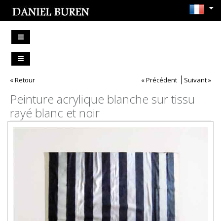
« Retour
« Précédent
Suivant »
Peinture acrylique blanche sur tissu
rayé blanc et noir