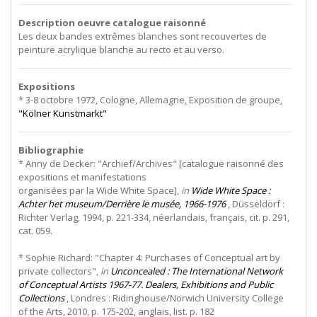
Description oeuvre catalogue raisonné
Les deux bandes extrêmes blanches sont recouvertes de
peinture acrylique blanche au recto et au verso.
Expositions
* 3-8 octobre 1972, Cologne, Allemagne, Exposition de groupe,
"Kölner Kunstmarkt"
Bibliographie
*
Anny
de
Decker:
"Archief/Archives"
[catalogue
raisonné
des
expositions
et
manifestations
organisées par la Wide White Space],
in
Wide White Space :
Achter het museum/Derrière le musée, 1966-1976
, Düsseldorf :
Richter Verlag, 1994, p. 221-334, néerlandais, français, cit. p. 291,
cat. 059.
* Sophie Richard: "Chapter 4: Purchases of Conceptual art by
private collectors",
in
Unconcealed : The International Network
of Conceptual Artists 1967-77. Dealers, Exhibitions and Public
Collections
, Londres : Ridinghouse/Norwich University College
of the Arts, 2010, p. 175-202, anglais, list. p. 182