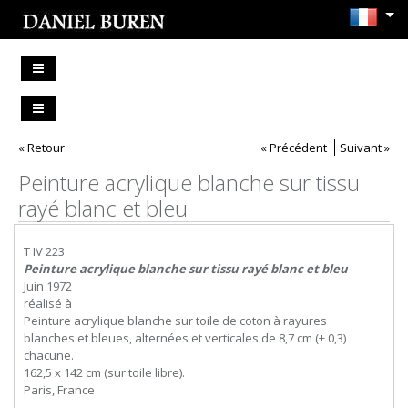
« Retour
« Précédent
Suivant »
Peinture acrylique blanche sur tissu
rayé blanc et bleu
T IV 223
Peinture acrylique blanche sur tissu rayé blanc et bleu
Juin 1972
réalisé à
Peinture acrylique blanche sur toile de coton à rayures
blanches et bleues, alternées et verticales de 8,7 cm (± 0,3)
chacune.
162,5 x 142 cm (sur toile libre).
Paris, France