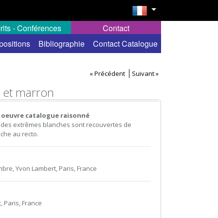
rits - Conférences
Contact
positions
Bibliographie
Contact Catalogue
« Précédent
Suivant »
c et marron
 oeuvre catalogue raisonné
des extrêmes blanches sont recouvertes de
che au recto.
bre, Yvon Lambert, Paris, France
 Paris, France