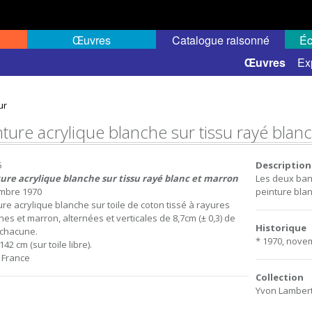
Œuvres
Catalogue raisonné
Éc
 semi-public
Œuvres
Ex
ur
nture acrylique blanche sur tissu rayé blan
5
Description
ure acrylique blanche sur tissu rayé blanc et marron
Les deux ban
mbre 1970
peinture blan
ure acrylique blanche sur toile de coton tissé à rayures
hes et marron, alternées et verticales de 8,7cm (± 0,3) de
Historique
 chacune.
* 1970, novem
142 cm (sur toile libre).
, France
Collection
Yvon Lambert,