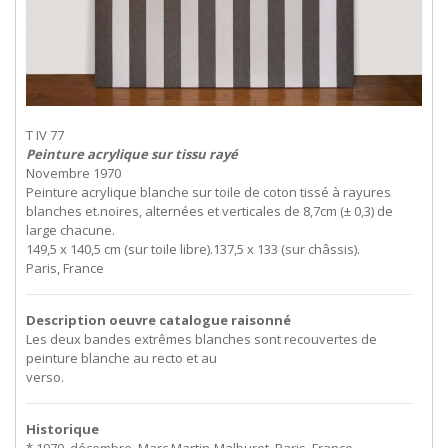
T IV 77
Peinture acrylique sur tissu rayé
Novembre 1970
Peinture acrylique blanche sur toile de coton tissé à rayures
blanches et.noires, alternées et verticales de 8,7cm (± 0,3) de
large chacune.
149,5 x 140,5 cm (sur toile libre).137,5 x 133 (sur châssis).
Paris, France
Description oeuvre catalogue raisonné
Les
deux
bandes
extrêmes
blanches
sont
recouvertes
de
peinture
blanche
au
recto
et
au
verso.
Historique