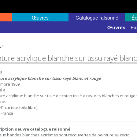
Œuvres
Catalogue raisonné
Éc
 semi-public
Œuvres
Ex
ur
nture acrylique blanche sur tissu rayé blan
25
ure acrylique blanche sur tissu rayé blanc et rouge
embre 1969
sé à
ure acrylique blanche sur toile de coton tissé à rayures blanches et rouges, 
ne.
41 cm (sur toile libre).
, France
ription oeuvre catalogue raisonné
eux bandes blanches extrêmes sont recouvertes de peinture au recto.