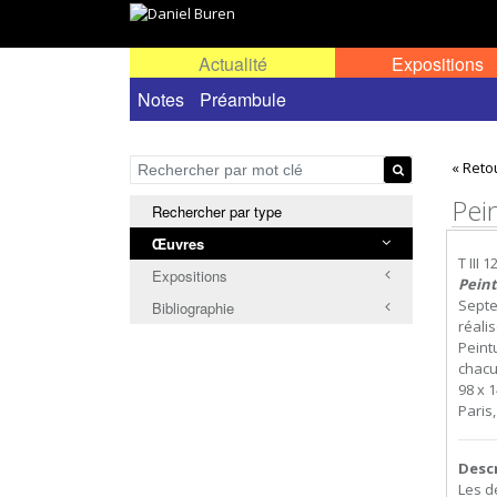
Actualité
Expositions
Œuvres permanentes dans l'espace public ou
Notes
Préambule
« Reto
Pei
Rechercher par type
Œuvres
T III 1
Expositions
Peint
Sept
Bibliographie
réali
Peint
chacu
98 x 1
Paris
Desc
Les d