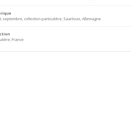
orique
9, septembre, collection particulière, Saarlouis, Allemagne
ction
ulière, France