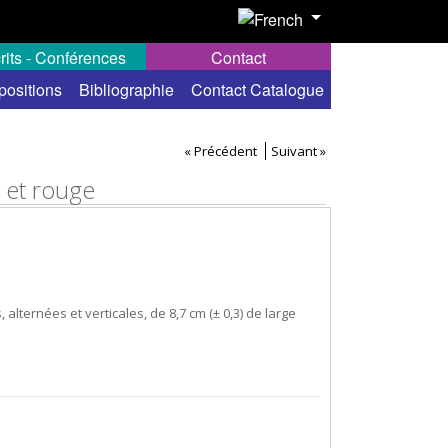
rits - Conférences
Contact
positions
Bibliographie
Contact Catalogue
« Précédent
Suivant »
c et rouge
alternées et verticales, de 8,7 cm (± 0,3) de large