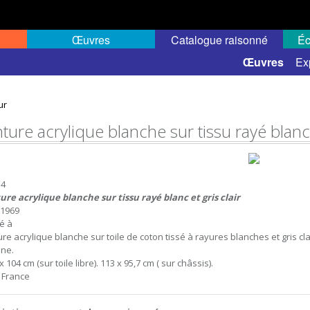
Œuvres
Catalogue raisonné
Éc
 semi-public
Œuvres
Ex
ur
ture acrylique blanche sur tissu rayé blanc e
14
ure acrylique blanche sur tissu rayé blanc et gris clair
t 1969
sé à
re acrylique blanche sur toile de coton tissé à rayures blanches et gris clair
ne.
x 104 cm (sur toile libre). 113 x 95,7 cm ( sur châssis).
, France