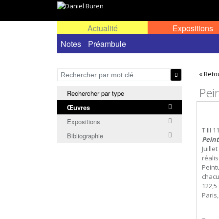
Actualité
Expositions
Œuvres permanentes dans l'espace public ou
Notes
Préambule
« Reto
Pein
Rechercher par type
Œuvres
Expositions
T III 1
Bibliographie
Peint
Juille
réali
Peintu
chacu
122,5 
Paris