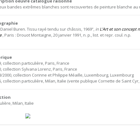
ription oeuvre catalogue raisonné
eux bandes extrêmes blanches sont recouvertes de peinture blanche au r
iographie
. Daniel Buren. Tissu rayé tendu sur châssis, 1969”,
in
L’Art et son concept n
e
, Paris : Drouot Montaigne, 20 janvier 1991, n. p., list. et repr. coul. n.p.
orique
, collection particulière, Paris, France
0, collection Sylvana Lorenz, Paris, France
8/2000, collection Corinne et Philippe Méaille, Luxembourg, Luxembourg
, collection particulière, Milan, Italie (vente publique Cornette de Saint Cyr,
ction
ulière, Milan, Italie