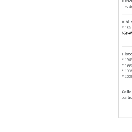
Desc
Les d
Bibl
* "86
Vievill
Hist
* 1969
* 199
* 199
* 2006
Colle
partic