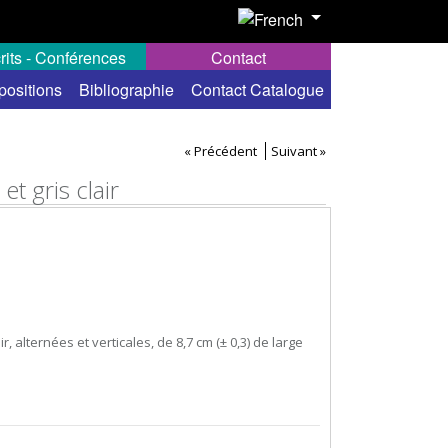
rits - Conférences
Contact
positions
Bibliographie
Contact Catalogue
« Précédent
Suivant »
t gris clair
, alternées et verticales, de 8,7 cm (± 0,3) de large