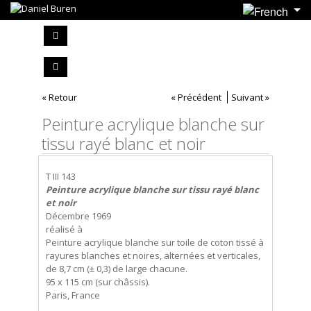
« Retour
« Précédent
Suivant »
Peinture acrylique blanche sur
tissu rayé blanc et noir
T III 143
Peinture acrylique blanche sur tissu rayé blanc
et noir
Décembre 1969
réalisé à
Peinture acrylique blanche sur toile de coton tissé à
rayures blanches et noires, alternées et verticales,
de 8,7 cm (± 0,3) de large chacune.
95 x 115 cm (sur châssis).
Paris, France