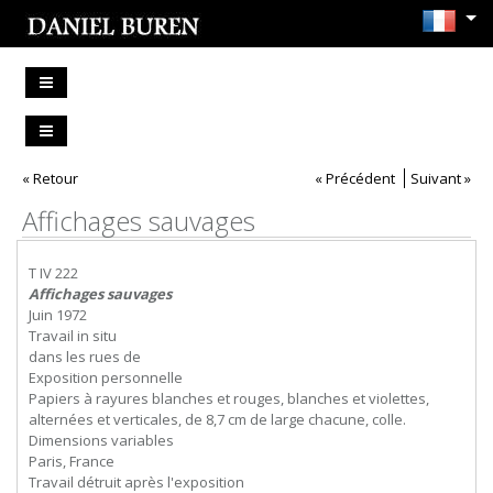
« Retour
« Précédent
Suivant »
Affichages sauvages
T IV 222
Affichages sauvages
Juin 1972
Travail in situ
dans les rues de
Exposition personnelle
Papiers à rayures blanches et rouges, blanches et violettes,
alternées et verticales, de 8,7 cm de large chacune, colle.
Dimensions variables
Paris, France
Travail détruit après l'exposition