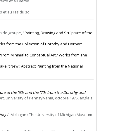
ecto et au verso.
s et au ras du sol.
on de groupe,
"Painting, Drawing and Sculpture of the
ks from the Collection of Dorothy and Herbert
"From Minimal to Conceptual Art / Works from The
ake It New : Abstract Painting from the National
ure of the '60s and the '70s from the Dorothy and
rt, University of Pennsylvania, octobre 1975, anglais,
Vogel
, Michigan : The University of Michigan Museum