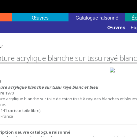
Œuvres
Catalogue raisonné
Éc
 semi-public
Œuvres
Ex
ur
nture acrylique blanche sur tissu rayé blanc
9
ure acrylique blanche sur tissu rayé blanc et bleu
re 1970
ure acrylique blanche sur toile de coton tissé à rayures blanches et bleues, 
ne.
 141 cm (sur toile libre).
, France
ription oeuvre catalogue raisonné