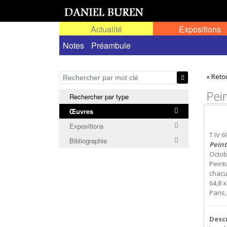
Actualité
Expositions
Œuvres permanentes dans l'espace public ou
Notes
Préambule
« Reto
Pei
Rechercher par type
Œuvres
Expositions
T IV 6
Bibliographie
Peint
Octob
Peint
chacu
64,8 x
Paris
Desc