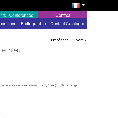
rits - Conférences
Contact
positions
Bibliographie
Contact Catalogue
« Précédent
Suivant »
 et bleu
alternées et verticales, de 8,7 cm (± 0,3) de large