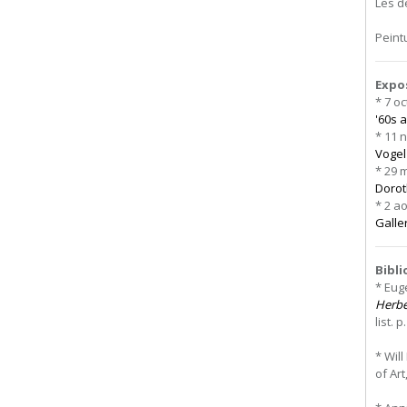
Les d
Peint
Expo
* 7 o
'60s 
* 11 
Vogel
* 29 
Dorot
* 2 a
Galle
Bibl
* Eug
Herbe
list. p
* Wil
of Art