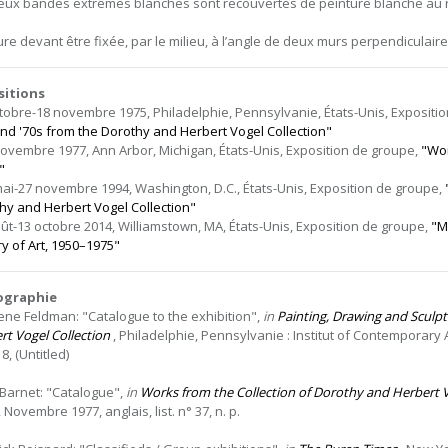
eux bandes extrêmes blanches sont recouvertes de peinture blanche au r
ure devant être fixée, par le milieu, à l’angle de deux murs perpendiculaire
sitions
ctobre-18 novembre 1975, Philadelphie, Pennsylvanie, États-Unis, Expositi
and '70s from the Dorothy and Herbert Vogel Collection"
novembre 1977, Ann Arbor, Michigan, États-Unis, Exposition de groupe,
"Wor
"
mai-27 novembre 1994, Washington, D.C., États-Unis, Exposition de groupe,
hy and Herbert Vogel Collection"
oût-13 octobre 2014, Williamstown, MA, États-Unis, Exposition de groupe,
"M
ry of Art, 1950–1975"
iographie
ene Feldman: "Catalogue to the exhibition",
in
Painting, Drawing and Sculpt
rt Vogel Collection
, Philadelphie, Pennsylvanie : Institut of Contemporary A
. 8, (Untitled)
l Barnet: "Catalogue",
in
Works from the Collection of Dorothy and Herbert 
, Novembre 1977, anglais, list. n° 37, n. p.