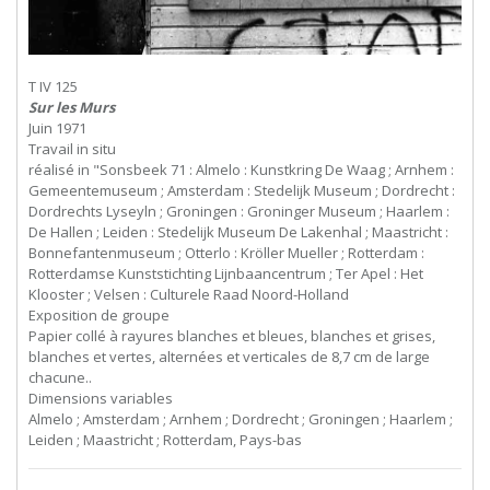
T IV 125
Sur les Murs
Juin 1971
Travail in situ
réalisé in "Sonsbeek 71 : Almelo : Kunstkring De Waag ; Arnhem :
Gemeentemuseum ; Amsterdam : Stedelijk Museum ; Dordrecht :
Dordrechts Lyseyln ; Groningen : Groninger Museum ; Haarlem :
De Hallen ; Leiden : Stedelijk Museum De Lakenhal ; Maastricht :
Bonnefantenmuseum ; Otterlo : Kröller Mueller ; Rotterdam :
Rotterdamse Kunststichting Lijnbaancentrum ; Ter Apel : Het
Klooster ; Velsen : Culturele Raad Noord-Holland
Exposition de groupe
Papier collé à rayures blanches et bleues, blanches et grises,
blanches et vertes, alternées et verticales de 8,7 cm de large
chacune..
Dimensions variables
Almelo ; Amsterdam ; Arnhem ; Dordrecht ; Groningen ; Haarlem ;
Leiden ; Maastricht ; Rotterdam, Pays-bas