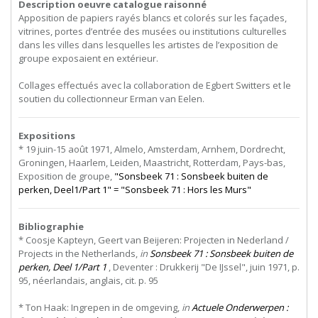
Description oeuvre catalogue raisonné
Apposition de papiers rayés blancs et colorés sur les façades,
vitrines, portes d’entrée des musées ou institutions culturelles
dans les villes dans lesquelles les artistes de l’exposition de
groupe exposaient en extérieur.
Collages effectués avec la collaboration de Egbert Switters et le
soutien du collectionneur Erman van Eelen.
Expositions
* 19 juin-15 août 1971, Almelo, Amsterdam, Arnhem, Dordrecht,
Groningen, Haarlem, Leiden, Maastricht, Rotterdam, Pays-bas,
Exposition de groupe,
"Sonsbeek 71 : Sonsbeek buiten de
perken, Deel1/Part 1" = "Sonsbeek 71 : Hors les Murs"
Bibliographie
* Coosje Kapteyn, Geert van Beijeren: Projecten in Nederland /
Projects in the Netherlands,
in
Sonsbeek 71 : Sonsbeek buiten de
perken, Deel 1/Part 1
, Deventer : Drukkerij "De IJssel", juin 1971, p.
95, néerlandais, anglais, cit. p. 95
* Ton Haak: Ingrepen in de omgeving,
in
Actuele Onderwerpen :