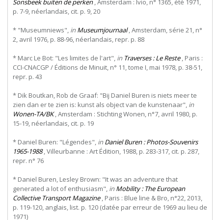
Sonsbeek buiten de perken
, Amsterdam : Ivio, n° 1365, été 1971,
p. 7-9, néerlandais, cit. p. 9, 20
* "Museumniews",
in
Museumjournaal
, Amsterdam, série 21, n°
2, avril 1976, p. 88-96, néerlandais, repr. p. 88
* Marc Le Bot: "Les limites de l'art",
in
Traverses : Le Reste
, Paris :
CCI-CNACGP / Éditions de Minuit, n° 11, tome I, mai 1978, p. 38-51,
repr. p. 43
* Dik Boutkan, Rob de Graaf: "Bij Daniel Buren is niets meer te
zien dan er te zien is: kunst als object van de kunstenaar",
in
Wonen-TA/BK
, Amsterdam : Stichting Wonen, n°7, avril 1980, p.
15-19, néerlandais, cit. p. 19
* Daniel Buren: "Légendes",
in
Daniel Buren : Photos-Souvenirs
1965-1988
, Villeurbanne : Art Édition, 1988, p. 283-317, cit. p. 287,
repr. n° 76
* Daniel Buren, Lesley Brown: "It was an adventure that
generated a lot of enthusiasm",
in
Mobility : The European
Collective Transport Magazine
, Paris : Blue line & Bro, n°22, 2013,
p. 119-120, anglais, list. p. 120 (datée par erreur de 1969 au lieu de
1971)