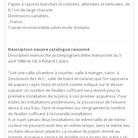
Papier à rayures blanches et colorées, alternées et verticales, de
8,7 cm de large chacune.
Dimensions variables.
, France
Travail reconstructible selon mode d'emploi
Description oeuvre catalogue raisonné
Description manuscrite accompagnant lettre manuscrite du 5
avril 1988 de DB à Roland Castro.
“Soit une salle (chambre à coucher, salle à manger, salon, à
(l’exclusion des W.C., salle de bains et cuisine) que l’on tapissera
de papiers rayés blanc et coloré comme indiqué sur le dessin
suivant. Un nombre de feuilles suffisant sera donné pour la
première installation de la pièce à son premier acquéreur. Pour
toutes les installations postérieures, le possesseur de l’oeuvre
devra à ses frais, faire ré-imprimer (ou sérigraphier) le nombre
de feuilles suffisant à la nouvelle installation.
À ce sujet, jamais deux installations de même taille et de même
couleur ne peuvent avoir lieu en même temps, dans le même lieu
ou dans deux lieux séparés. La couleur du papier donné au
premier acquéreur servira de modèle pour toutes les autre s ré-