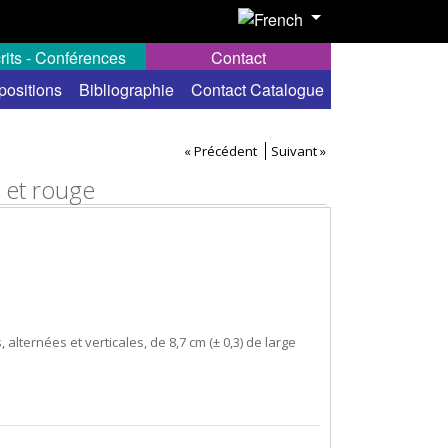
rits - Conférences
Contact
positions
Bibliographie
Contact Catalogue
« Précédent
Suivant »
c et rouge
alternées et verticales, de 8,7 cm (± 0,3) de large