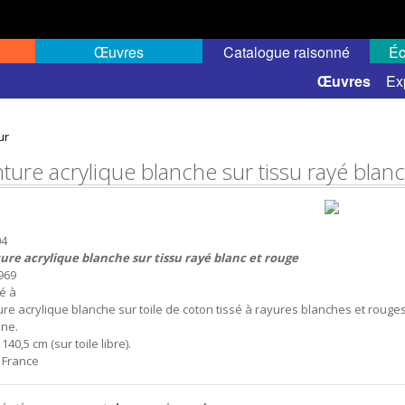
Œuvres
Catalogue raisonné
Éc
 semi-public
Œuvres
Ex
ur
nture acrylique blanche sur tissu rayé blan
04
ure acrylique blanche sur tissu rayé blanc et rouge
1969
sé à
ure acrylique blanche sur toile de coton tissé à rayures blanches et rouges, 
ne.
 140,5 cm (sur toile libre).
, France