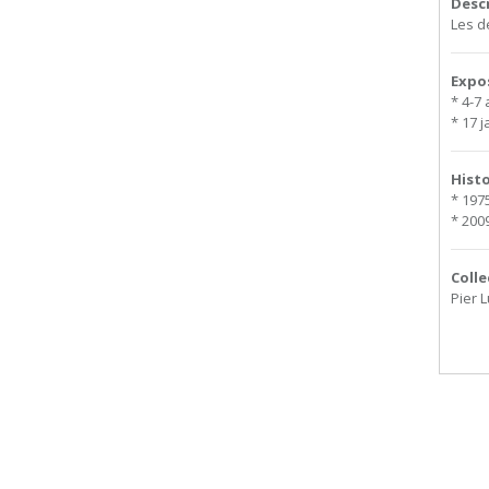
Desc
Les d
Expo
* 4-7 
* 17 j
Hist
* 1975
* 2009
Colle
Pier L