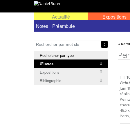
Actualité
Expositions
Œuvres permanentes dans l'espace public ou
Notes
Préambule
« Reto
Pei
Rechercher par type
Œuvres
Expositions
T III 1
Bibliographie
Peint
Juin 
réali
Peint
chacu
46,5 x
Paris