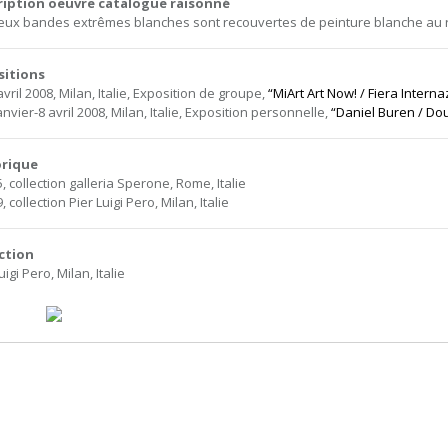
ription oeuvre catalogue raisonné
eux bandes extrêmes blanches sont recouvertes de peinture blanche au r
sitions
avril 2008, Milan, Italie, Exposition de groupe,
“MiArt Art Now! / Fiera Inte
anvier-8 avril 2008, Milan, Italie, Exposition personnelle,
“Daniel Buren / Do
orique
, collection galleria Sperone, Rome, Italie
, collection Pier Luigi Pero, Milan, Italie
ction
uigi Pero, Milan, Italie