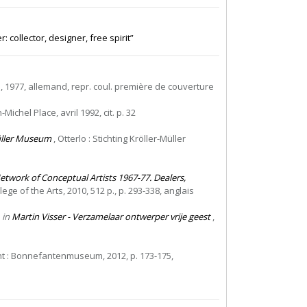
r: collector, designer, free spirit”
m, 1977, allemand, repr. coul. première de couverture
-Michel Place, avril 1992, cit. p. 32
Müller Museum
, Otterlo : Stichting Kröller-Müller
etwork of Conceptual Artists 1967-77. Dealers,
ge of the Arts, 2010, 512 p., p. 293-338, anglais
,
in
Martin Visser - Verzamelaar ontwerper vrije geest
,
ht : Bonnefantenmuseum, 2012, p. 173-175,