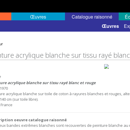
Œuvres
Catalogue raisonné
Éc
 semi-public
Œuvres
Ex
ur
nture acrylique blanche sur tissu rayé blan
7
ure acrylique blanche sur tissu rayé blanc et rouge
1970
ure acrylique blanche sur toile de coton à rayures blanches et rouges, alter
140 cm (sur toile libre).
, France
ription oeuvre catalogue raisonné
eux bandes extrêmes blanches sont recouvertes de peinture blanche au r