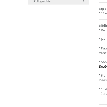
Bibliographie
Expo
* 11 
Bibl
* Rei
* Jean
* Pau
Museum
* Sop
Exhib
* Fra
Maast
* "Ca
néerla