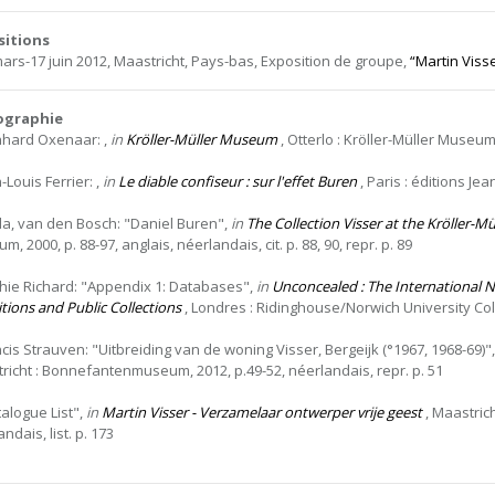
sitions
mars-17 juin 2012, Maastricht, Pays-bas, Exposition de groupe,
“Martin Visse
iographie
nhard Oxenaar: ,
in
Kröller-Müller Museum
, Otterlo : Kröller-Müller Museu
-Louis Ferrier: ,
in
Le diable confiseur : sur l'effet Buren
, Paris : éditions Jean
la, van den Bosch: "Daniel Buren",
in
The Collection Visser at the Kröller-
, 2000, p. 88-97, anglais, néerlandais, cit. p. 88, 90, repr. p. 89
hie Richard: "Appendix 1: Databases",
in
Unconcealed : The International N
itions and Public Collections
, Londres : Ridinghouse/Norwich University Colle
ncis Strauven: "Uitbreiding van de woning Visser, Bergeijk (°1967, 1968-69)"
richt : Bonnefantenmuseum, 2012, p.49-52, néerlandais, repr. p. 51
talogue List",
in
Martin Visser - Verzamelaar ontwerper vrije geest
, Maastric
ndais, list. p. 173