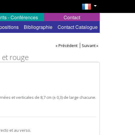
rits - Conférences
Contact
positions
Bibliographie
Contact Catalogue
« Précédent
Suivant »
c et rouge
nées et verticales de 8,7 cm (± 0,3) de large chacune.
ecto et au verso.