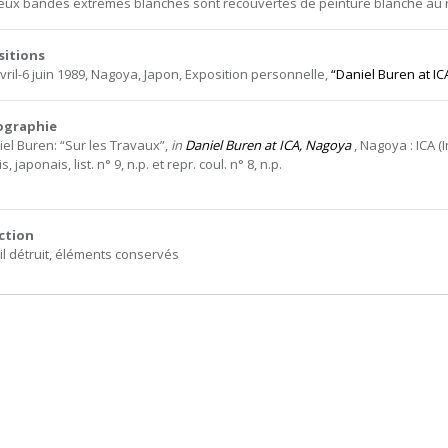
eux bandes extrêmes blanches sont recouvertes de peinture blanche au r
sitions
avril-6 juin 1989, Nagoya, Japon, Exposition personnelle,
“Daniel Buren at IC
iographie
iel Buren: “Sur les Travaux”,
in
Daniel Buren at ICA, Nagoya
, Nagoya : ICA (I
s, japonais, list. n° 9, n.p. et repr. coul. n° 8, n.p.
ction
il détruit, éléments conservés