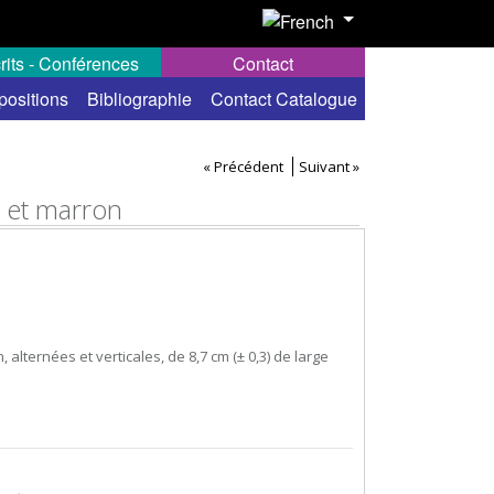
rits - Conférences
Contact
positions
Bibliographie
Contact Catalogue
« Précédent
Suivant »
c et marron
alternées et verticales, de 8,7 cm (± 0,3) de large