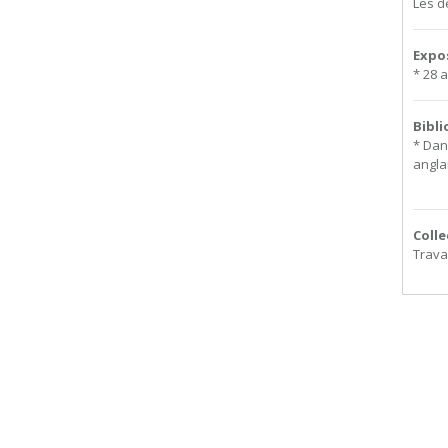
Les d
Expo
* 28 
Bibl
* Dan
anglai
Colle
Trava