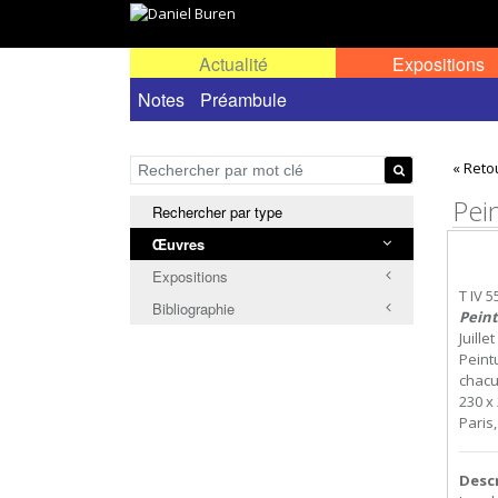
Actualité
Expositions
Œuvres permanentes dans l'espace public ou
Notes
Préambule
« Reto
Pei
Rechercher par type
Œuvres
Expositions
T IV 5
Bibliographie
Peint
Juille
Peint
chacu
230 x 
Paris
Desc