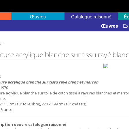
Œuvres
Catalogue raisonné
Éc
 semi-public
Œuvres
Ex
ur
nture acrylique blanche sur tissu rayé blan
5
ure acrylique blanche sur tissu rayé blanc et marron
t 1970
ure acrylique blanche sur toile de coton tissé à rayures blanches et marron, 
ne.
211,5 cm (sur toile libre), 220 x 199 cm (sur châssis).
, France
ription oeuvre catalogue raisonné