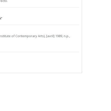
ecto.
A”
nstitute of Contemporary Arts), [avril] 1989, n.p.,