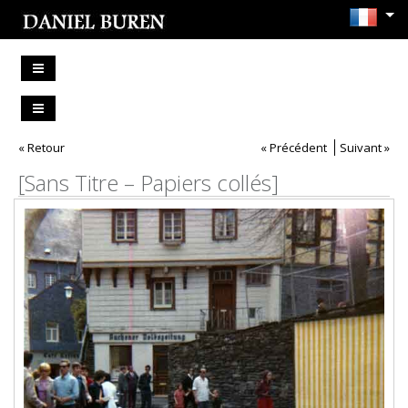
« Retour
« Précédent
Suivant »
[Sans Titre – Papiers collés]