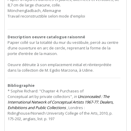
8,7 cm de large chacune, colle.
Mönchengladbach, Allemagne
Travail reconstructible selon mode d'emploi
Description oeuvre catalogue raisonné
Papier collé sur la totalité du mur du vestibule, percé au centre
d’une ouverture en arc de cercle, reprenant la forme de la
porte d’entrée de la maison.
Oeuvre détruite à son emplacement initial et réinterprétée
dans la collection de M. Egidio Marzona, à Udine.
Bibliographie
*
Sophie
Richard:
"Chapter
4:
Purchases
of
Conceptual art by private collectors",
in
Unconcealed : The
International Network of Conceptual Artists 1967-77. Dealers,
Exhibitions and Public Collections
, Londres :
Ridinghouse/Norwich University College of the Arts, 2010, p.
175-202, anglais, list. p. 197