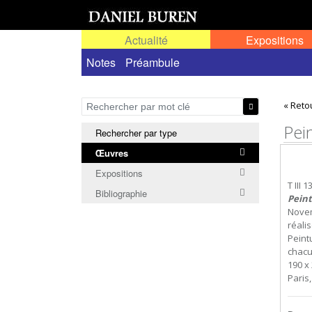
Actualité
Expositions
Œuvres permanentes dans l'espace public ou
Notes
Préambule
« Reto
Pei
Rechercher par type
Œuvres
Expositions
T III 1
Bibliographie
Peint
Nove
réali
Peint
chacu
190 x 
Paris