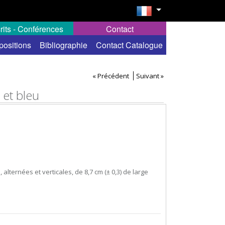
rits - Conférences
Contact
positions
Bibliographie
Contact Catalogue
« Précédent
Suivant »
 et bleu
alternées et verticales, de 8,7 cm (± 0,3) de large