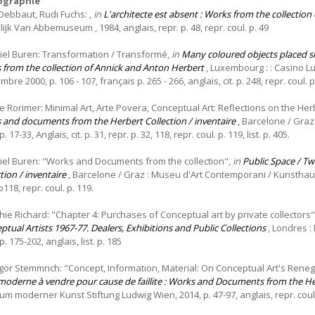
iographie
 Debbaut, Rudi Fuchs: ,
in
L'architecte est absent : Works from the collection
ijk Van Abbemuseum , 1984, anglais, repr. p. 48, repr. coul. p. 49
iel Buren: Transformation / Transformé,
in
Many coloured objects placed si
 from the collection of Annick and Anton Herbert
, Luxembourg : : Casino L
bre 2000, p. 106 - 107, français p. 265 - 266, anglais, cit. p. 248, repr. coul. p
e Rorimer: Minimal Art, Arte Povera, Conceptual Art: Reflections on the Her
 and documents from the Herbert Collection / inventaire
, Barcelone / Graz
p. 17-33, Anglais, cit. p. 31, repr. p. 32, 118, repr. coul. p. 119, list. p. 405.
iel Buren: "Works and Documents from the collection",
in
Public Space / T
tion / inventaire
, Barcelone / Graz : Museu d'Art Contemporani / Kunsthaus, Fé
p118, repr. coul. p. 119.
hie Richard: "Chapter 4: Purchases of Conceptual art by private collectors"
tual Artists 1967-77. Dealers, Exhibitions and Public Collections
, Londres :
p. 175-202, anglais, list. p. 185
gor Stemmrich: "Concept, Information, Material: On Conceptual Art's Renegot
 moderne à vendre pour cause de faillite : Works and Documents from the 
m moderner Kunst Stiftung Ludwig Wien, 2014, p. 47-97, anglais, repr. coul.