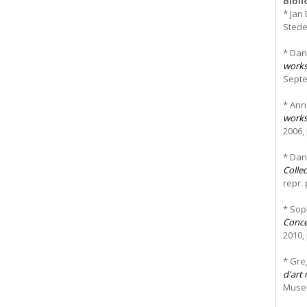
Bibl
* Jan
Stedel
* Dan
works
Septem
* Ann
works
2006, 
* Dan
Collec
repr. 
* Sop
Concep
2010, 
* Gre
d'art
Museu