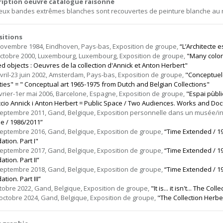
ription oeuvre catalogue raisonné
eux bandes extrêmes blanches sont recouvertes de peinture blanche au r
sitions
novembre 1984, Eindhoven, Pays-bas, Exposition de groupe,
“L’Architecte 
octobre 2000, Luxembourg, Luxembourg, Exposition de groupe,
"Many color
ed objects : Oeuvres de la collection d'Annick et Anton Herbert"
avril-23 juin 2002, Amsterdam, Pays-bas, Exposition de groupe,
"Conceptuel
cties" = " Conceptual art 1965-1975 from Dutch and Belgian Collections"
évrier-1er mai 2006, Barcelone, Espagne, Exposition de groupe,
"Espai pùbli
ccio Annick i Anton Herbert = Public Space / Two Audiences. Works and Do
septembre 2011, Gand, Belgique, Exposition personnelle dans un musée/ins
e / 1986/2011”
septembre 2016, Gand, Belgique, Exposition de groupe,
“Time Extended / 1
ation. Part I"
septembre 2017, Gand, Belgique, Exposition de groupe,
“Time Extended / 1
tion. Part II”
septembre 2018, Gand, Belgique, Exposition de groupe,
“Time Extended / 1
tion. Part III”
ctobre 2022, Gand, Belgique, Exposition de groupe,
"It is... it isn't... The 
 octobre 2024, Gand, Belgique, Exposition de groupe,
"The Collection Herbe