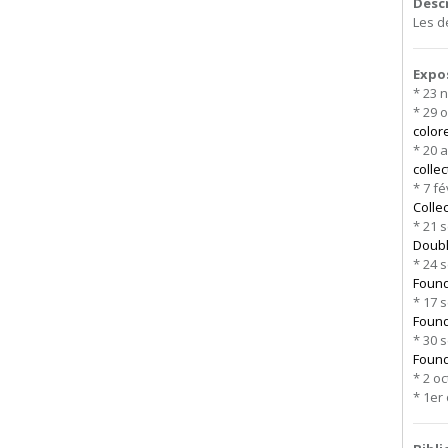
Desc
Les d
Expo
* 23 
* 29 
color
* 20 
colle
* 7 f
Colle
* 21 
Doubl
* 24 
Found
* 17 
Founda
* 30 
Founda
* 2 o
* 1er