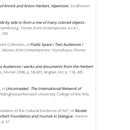
 of Annick and Anton Herbert, répertoire
, Eindhoven :
de by side to form a row of many colored objects :
uxembourg - Forum d'art contemporain a.s.b.l.,
. 103.
bert Collection,
in
Public Space / Two Audiences /
 : Museu d'Art Contemporani / Kunsthaus, Février
wo Audiences / works and documents from the Herbert
vrier 2006, p. 58-425, Anglais, list. p. 116, 405,
,
in
Unconcealed : The International Network of
 Ridinghouse/Norwich University College of the Arts,
iation of the Cultural Existence of Art",
in
Musée
Herbert Foundation and mumok in Dialogue
, Vienne :
 p. 51