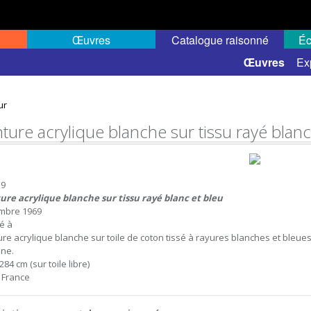
Œuvres
Catalogue raisonné
Éc
 semi-public
Œuvres
Ex
ur
nture acrylique blanche sur tissu rayé blanc
39
ure acrylique blanche sur tissu rayé blanc et bleu
mbre 1969
sé à
ure acrylique blanche sur toile de coton tissé à rayures blanches et bleues, 
ne.
284 cm (sur toile libre)
, France