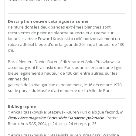
Description oeuvre catalogue raisonné
Peinture dont les deux bandes extrêmes blanches sont
recouvertes de peinture blanche au recto et au verso sur
laquelle l’artiste Edward Krasinski a collé horizontalement un
ruban adhésif bleue, d'une largeur de 20 mm, à hauteur de 130
cm.
Parallèlement
Daniel
Buren,
Erik
Veaux
et
Anka
Ptaszkowska
accompagnent
Krasinski
dans
Paris
pour
coller
alors
une
ligne
bleue,
également
à
hauteur
de
130
cm,
entre
autres,
sur
les
vitrines
des
galeries de la rive gauche et notamment, le 16 décembre 1970,
sur le parvis du Musée d’art moderne de La Ville de Paris.
Bibliographie
* Anka Ptaszkowska: Stazewski-Buren / un dialogue fécond,
in
Beaux Arts magazine / hors série / la saison polonaise
, Paris :
Beaux Arts SAS, 2004, p. 24, cit. p. 24 et repr. p. 25.
* Anka Ptaszkowska: "Stażewski, Buren, Krasiński : Wspólna