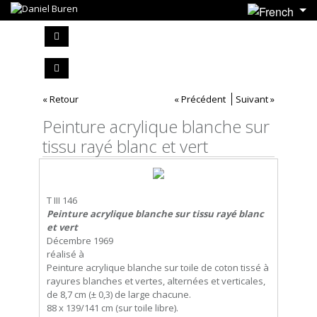
« Retour
« Précédent
Suivant »
Peinture acrylique blanche sur
tissu rayé blanc et vert
T III 146
Peinture acrylique blanche sur tissu rayé blanc
et vert
Décembre 1969
réalisé à
Peinture acrylique blanche sur toile de coton tissé à
rayures blanches et vertes, alternées et verticales,
de 8,7 cm (± 0,3) de large chacune.
88 x 139/141 cm (sur toile libre).