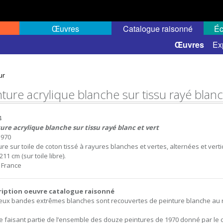
Œuvres
Catalogue raisonné
Éc
 semi-public
Œuvres
Ex
ur
ture acrylique blanche sur tissu rayé blanc
4
ure acrylique blanche sur tissu rayé blanc et vert
1970
re sur toile de coton tissé à rayures blanches et vertes, alternées et verti
211 cm (sur toile libre).
, France
ription oeuvre catalogue raisonné
eux bandes extrêmes blanches sont recouvertes de peinture blanche au r
 faisant partie de l’ensemble des douze peintures de 1970 donné par le