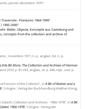
éments, janvier-décembre 1970".
 Traversée - Peintures 1964-1999"
 / 1965-2000"
mehr. Bilder, Objecte, Konzepte aus Sammlung und
s, concepts from the collection and archive of
ie , novembre 1971, n. p., anglais, list. n. p.
 Little Bit More. The Collection and Archives of Herman
 2010, p. 81-263, anglais, cit. p. 446, repr. coul. p.
val Passion of the Collector”,
in
A Bit of Matter and a
8
, Cologne : Verlag der Buchhandlung Walther König,
 Daled’s Collection and Archives - 1966-1978”,
in
A Bit
 Daled. 1966-1978
, Cologne : Verlag der