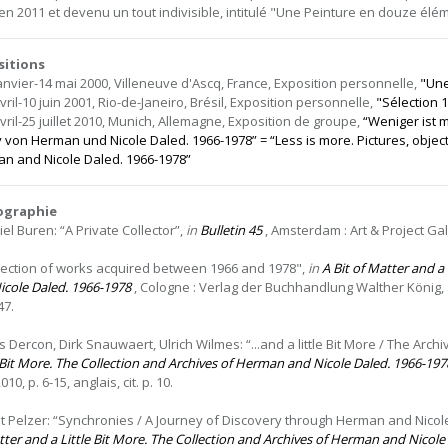
 en 2011 et devenu un tout indivisible, intitulé "Une Peinture en douze él
sitions
janvier-14 mai 2000, Villeneuve d'Ascq, France, Exposition personnelle,
"Une
vril-10 juin 2001, Rio-de-Janeiro, Brésil, Exposition personnelle,
"Sélection 1
avril-25 juillet 2010, Munich, Allemagne, Exposition de groupe,
“Weniger ist 
v von Herman und Nicole Daled. 1966-1978” = “Less is more. Pictures, object
n and Nicole Daled. 1966-1978”
iographie
el Buren: “A Private Collector”,
in
Bulletin 45
, Amsterdam : Art & Project Galer
lection of works acquired between 1966 and 1978",
in
A Bit of Matter and a
icole Daled. 1966-1978
, Cologne : Verlag der Buchhandlung Walther König, avril
47.
s Dercon, Dirk Snauwaert, Ulrich Wilmes: “...and a little Bit More / The Archi
e Bit More. The Collection and Archives of Herman and Nicole Daled. 1966-197
2010, p. 6-15, anglais, cit. p. 10.
git Pelzer: “Synchronies / A Journey of Discovery through Herman and Nicole
tter and a Little Bit More. The Collection and Archives of Herman and Nicole