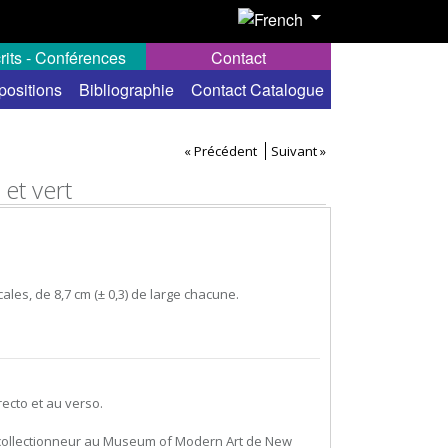
rits - Conférences
Contact
positions
Bibliographie
Contact Catalogue
« Précédent
Suivant »
 et vert
cales, de 8,7 cm (± 0,3) de large chacune.
ecto et au verso.
 collectionneur au Museum of Modern Art de New