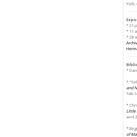
York,
Expo
* 21 
* 11 a
* 28 
Archi
Herma
Bibl
* Dani
* "Se
and N
146-1
* Chri
Littl
avril 
* Bir
of Ma