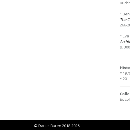
Buchha
* Ben
The C
266-28
* Eva
Archi
p. 300
Hist
* 197
* 201
Colle
Ex co
©
Daniel Buren 2018-2026