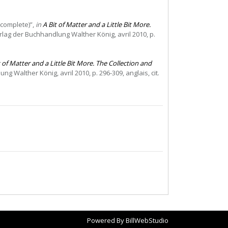
ncomplete)”,
in
A Bit of Matter and a Little Bit More.
rlag der Buchhandlung Walther König, avril 2010, p.
t of Matter and a Little Bit More. The Collection and
g Walther König, avril 2010, p. 296-309, anglais, cit.
Powered By
BillWebStudio