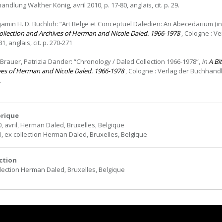
ndlung Walther König, avril 2010, p. 17-80, anglais, cit. p. 29.
jamin H. D. Buchloh: “Art Belge et Conceptuel Daledien: An Abecedarium (i
ollection and Archives of Herman and Nicole Daled. 1966-1978
, Cologne : Ve
1, anglais, cit. p. 270-271
 Brauer, Patrizia Dander: “Chronology / Daled Collection 1966-1978”,
in
A Bi
ves of Herman and Nicole Daled. 1966-1978
, Cologne : Verlag der Buchhandlun
.
orique
0, avril, Herman Daled, Bruxelles, Belgique
1, ex collection Herman Daled, Bruxelles, Belgique
ction
llection Herman Daled, Bruxelles, Belgique