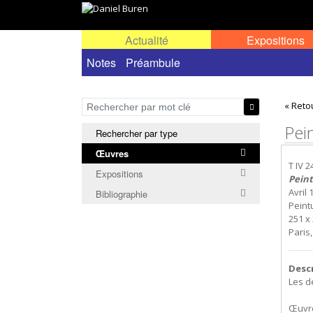
Actualité
Expositions
Œuvres permanentes dans l'espace public ou
Notes
Préambule
« Reto
Pein
Rechercher par type
Œuvres
T IV 2
Expositions
Peint
Avril 
Bibliographie
Peintu
251 x 
Paris
Desc
Les d
Œuvre