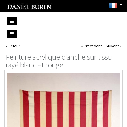
« Retour
« Précédent
Suivant »
Peinture acrylique blanche sur tissu
rayé blanc et rouge